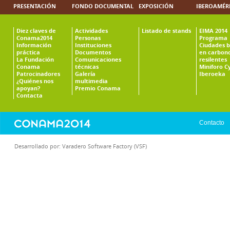
PRESENTACIÓN
FONDO DOCUMENTAL
EXPOSICIÓN
IBEROAMÉR
Diez claves de
Actividades
Listado de stands
EIMA 2014
Conama2014
Personas
Programa
Información
Instituciones
Ciudades b
práctica
Documentos
en carbono
La Fundación
Comunicaciones
resilentes
Conama
técnicas
Miniforo C
Patrocinadores
Galería
Iberoeka
¿Quiénes nos
multimedia
apoyan?
Premio Conama
Contacta
Contacto
Desarrollado por:
Varadero Software Factory (VSF)