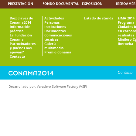
PRESENTACIÓN
FONDO DOCUMENTAL
EXPOSICIÓN
IBEROAMÉR
Diez claves de
Actividades
Listado de stands
EIMA 2014
Conama2014
Personas
Programa
Información
Instituciones
Ciudades b
práctica
Documentos
en carbono
La Fundación
Comunicaciones
resilentes
Conama
técnicas
Miniforo C
Patrocinadores
Galería
Iberoeka
¿Quiénes nos
multimedia
apoyan?
Premio Conama
Contacta
Contacto
Desarrollado por:
Varadero Software Factory (VSF)