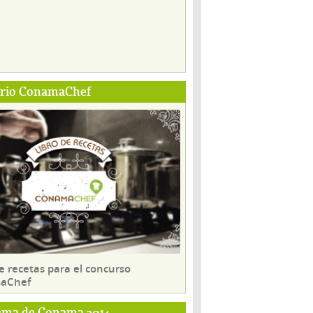
ario ConamaChef
e recetas para el concurso
aChef