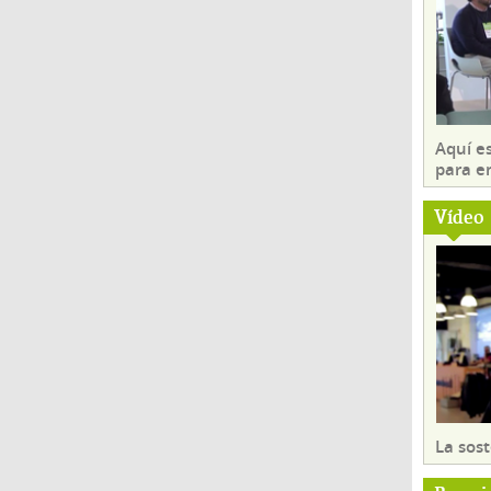
Aquí es
para e
Vídeo
La sost