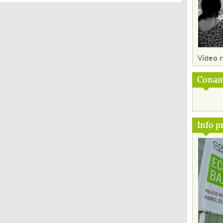
Vídeo
Conam
Info p