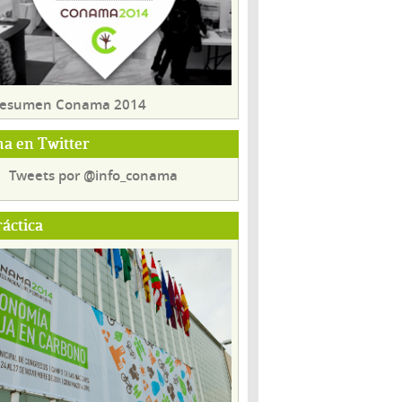
 resumen Conama 2014
a en Twitter
Tweets por @info_conama
ráctica