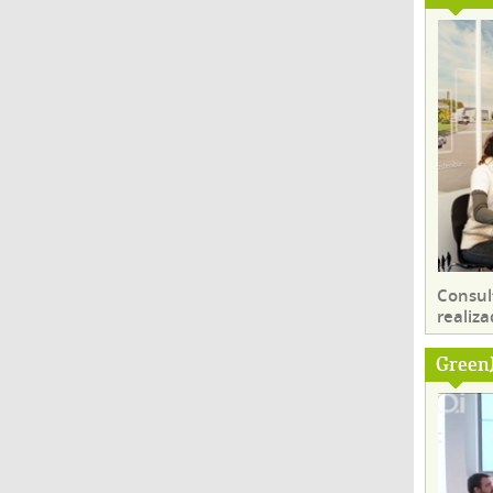
Consul
realiza
Green