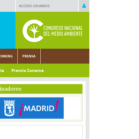
ACCESO USUARIOS
ORKING
PRENSA
ia
Premio Conama
inadores