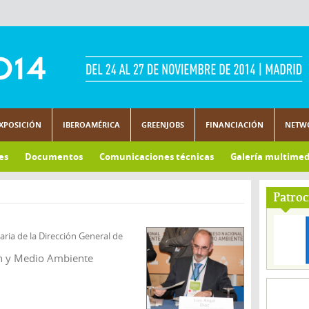
XPOSICIÓN
IBEROAMÉRICA
GREENJOBS
FINANCIACIÓN
NETW
es
Documentos
Comunicaciones técnicas
Galería multimed
Patroc
aria de la Dirección General de
ón y Medio Ambiente