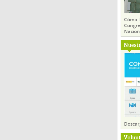
Cómo ll
Congre
Nacion
Nuest
Descar
Volun