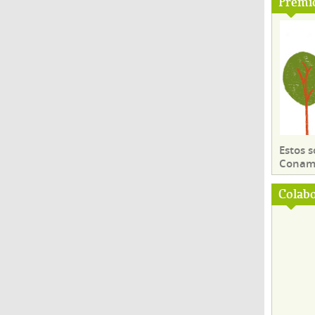
Premi
Estos 
Conama
Colab