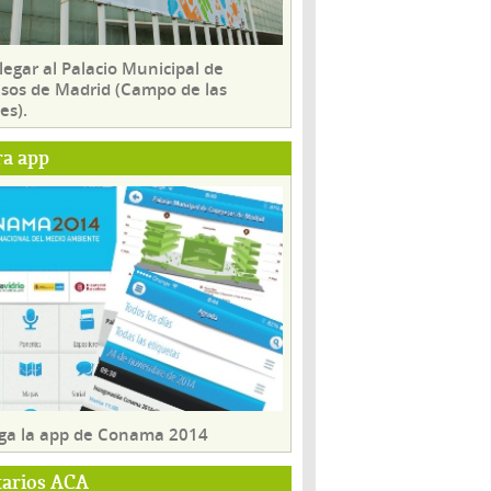
egar al Palacio Municipal de
sos de Madrid (Campo de las
es).
ra app
ga la app de Conama 2014
tarios ACA