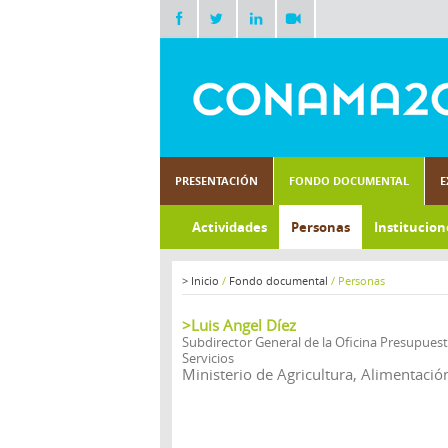
PRESENTACIÓN
FONDO DOCUMENTAL
E
Actividades
Personas
Institucion
>
Inicio
/
Fondo documental
/
Personas
>Luis Angel Díez
Subdirector General de la Oficina Presupuest
Servicios
Ministerio de Agricultura, Alimentaci