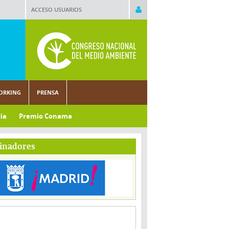
ACCESO USUARIOS
ORKING
PRENSA
ia
Premio Conama
inadores