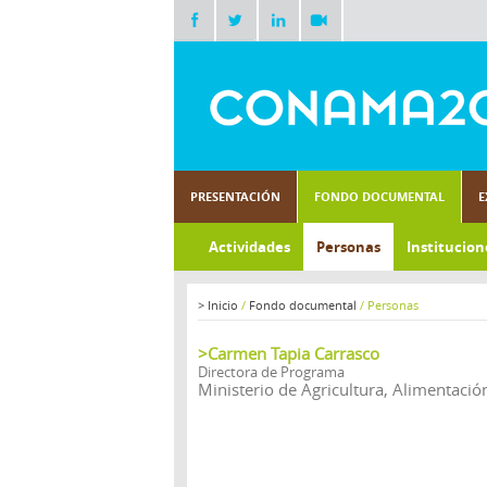
PRESENTACIÓN
FONDO DOCUMENTAL
E
Actividades
Personas
Institucion
>
Inicio
/
Fondo documental
/
Personas
>Carmen Tapia Carrasco
Directora de Programa
Ministerio de Agricultura, Alimentaci