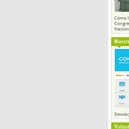
Cómo ll
Congre
Nacion
Nuest
Descar
Volun