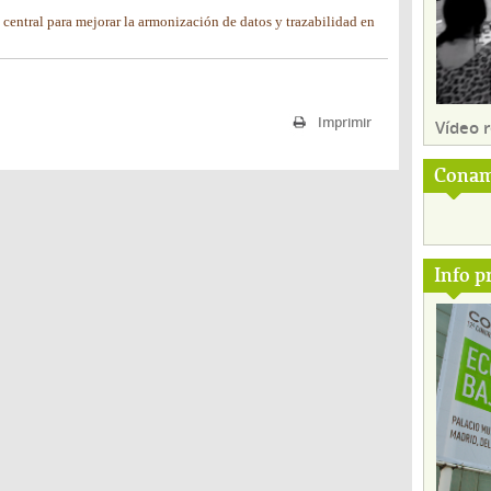
central para mejorar la armonización de datos y trazabilidad en
Imprimir
Vídeo
Conam
Info p