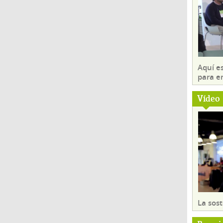
Aquí es
para e
Vídeo
La sost