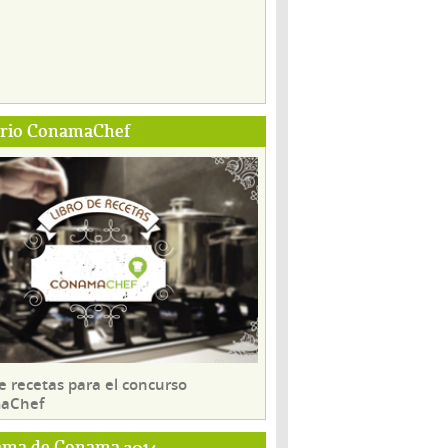
ario ConamaChef
e recetas para el concurso
aChef