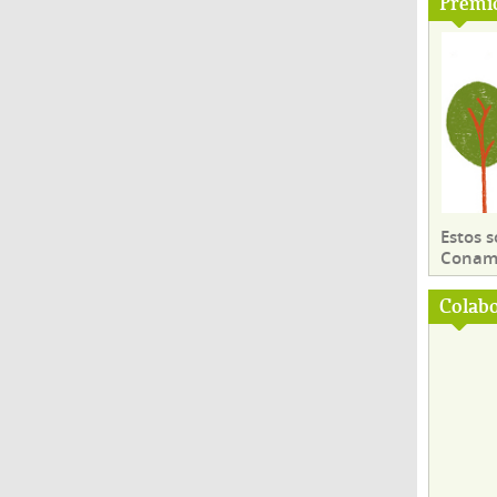
Premi
Estos 
Conama
Colab