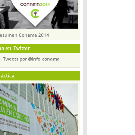
 resumen Conama 2014
a en Twitter
Tweets por @info_conama
ráctica