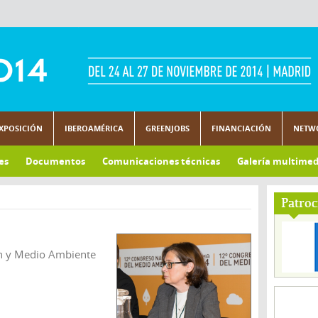
XPOSICIÓN
IBEROAMÉRICA
GREENJOBS
FINANCIACIÓN
NETW
es
Documentos
Comunicaciones técnicas
Galería multimed
Patroc
ón y Medio Ambiente