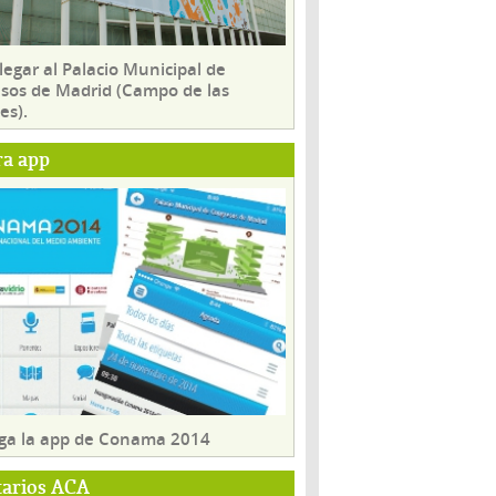
egar al Palacio Municipal de
sos de Madrid (Campo de las
es).
ra app
ga la app de Conama 2014
tarios ACA