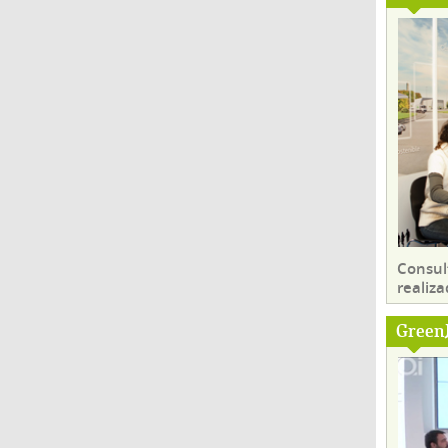
Consul
realiza
Green