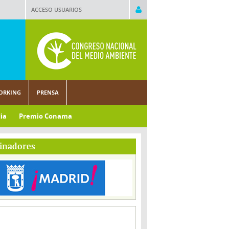
ACCESO USUARIOS
ORKING
PRENSA
ia
Premio Conama
inadores