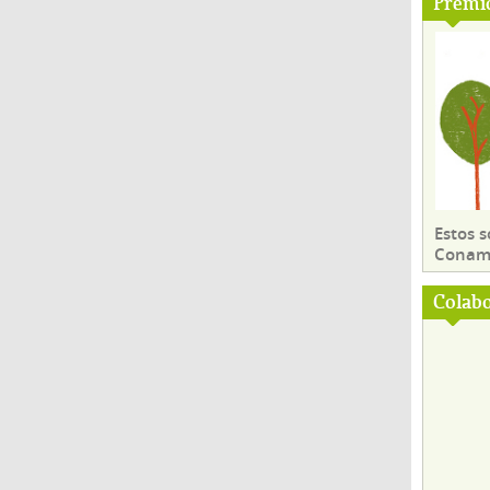
Premi
Estos 
Conama
Colab