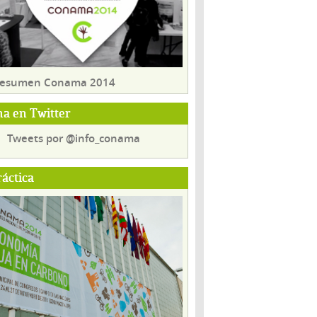
 resumen Conama 2014
a en Twitter
Tweets por @info_conama
ráctica