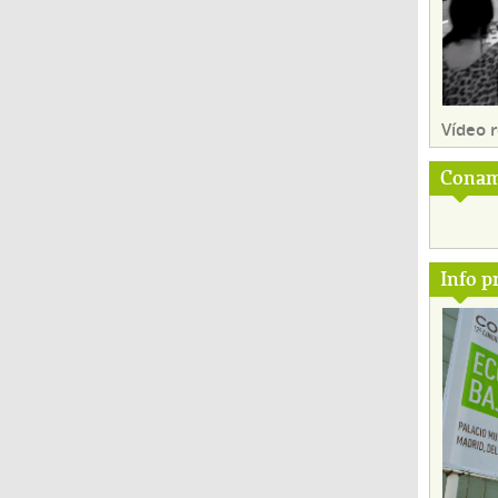
Vídeo
Conam
Info p