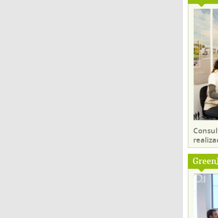
Consul
realiza
Green