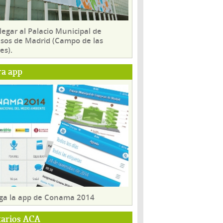
egar al Palacio Municipal de
sos de Madrid (Campo de las
es).
ra app
ga la app de Conama 2014
tarios ACA