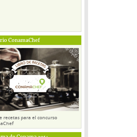
ario ConamaChef
e recetas para el concurso
aChef