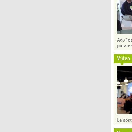
Aquí es
para e
Vídeo
La sost