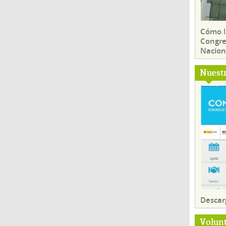
Cómo ll
Congre
Nacion
Nuest
Descar
Volun