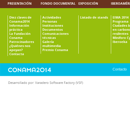
PRESENTACIÓN
FONDO DOCUMENTAL
EXPOSICIÓN
IBEROAMÉR
Diez claves de
Actividades
Listado de stands
EIMA 2014
Conama2014
Personas
Programa
Información
Instituciones
Ciudades b
práctica
Documentos
en carbono
La Fundación
Comunicaciones
resilentes
Conama
técnicas
Miniforo C
Patrocinadores
Galería
Iberoeka
¿Quiénes nos
multimedia
apoyan?
Premio Conama
Contacta
Contacto
Desarrollado por:
Varadero Software Factory (VSF)