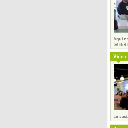
Aquí es
para e
Vídeo
La sost