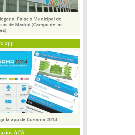
egar al Palacio Municipal de
sos de Madrid (Campo de las
es).
ra app
ga la app de Conama 2014
tarios ACA