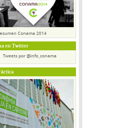
 resumen Conama 2014
a en Twitter
Tweets por @info_conama
ráctica