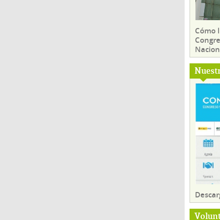
Cómo ll
Congre
Nacion
Nuest
Descar
Volun