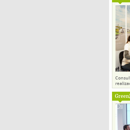
Consul
realiza
Green