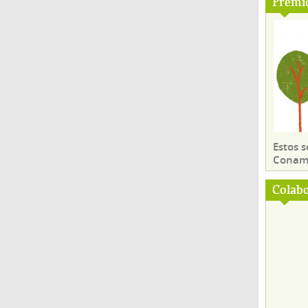
Premi
Estos 
Conama
Colab