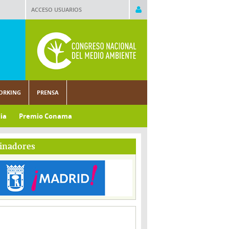
ACCESO USUARIOS
ORKING
PRENSA
ia
Premio Conama
inadores