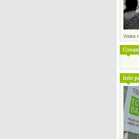
Vídeo
Conam
Info p