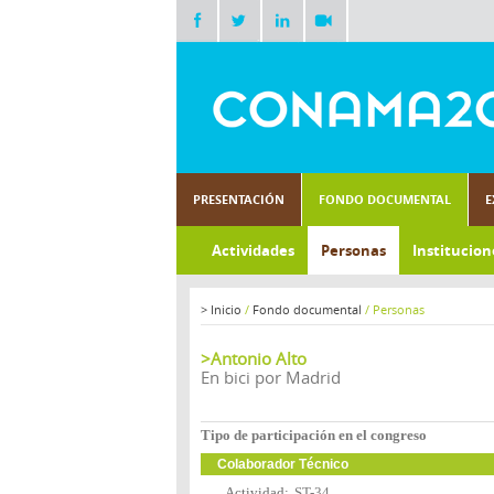
PRESENTACIÓN
FONDO DOCUMENTAL
E
Actividades
Personas
Institucion
>
Inicio
/
Fondo documental
/
Personas
>Antonio Alto
En bici por Madrid
Tipo de participación en el congreso
Colaborador Técnico
Actividad:
ST-34