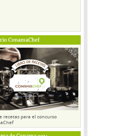
ario ConamaChef
e recetas para el concurso
aChef