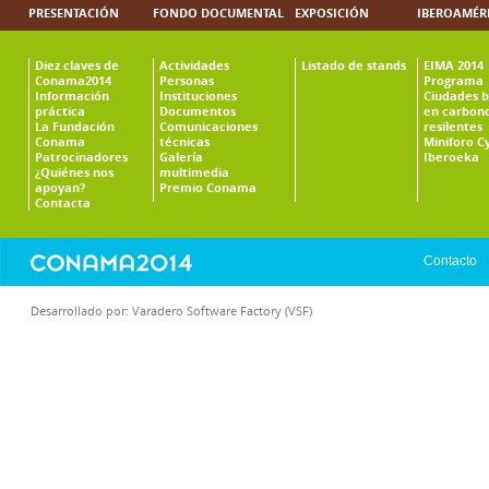
PRESENTACIÓN
FONDO DOCUMENTAL
EXPOSICIÓN
IBEROAMÉR
Diez claves de
Actividades
Listado de stands
EIMA 2014
Conama2014
Personas
Programa
Información
Instituciones
Ciudades b
práctica
Documentos
en carbono
La Fundación
Comunicaciones
resilentes
Conama
técnicas
Miniforo C
Patrocinadores
Galería
Iberoeka
¿Quiénes nos
multimedia
apoyan?
Premio Conama
Contacta
Contacto
Desarrollado por:
Varadero Software Factory (VSF)