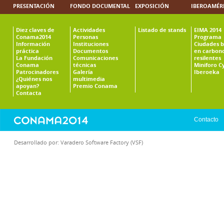
PRESENTACIÓN
FONDO DOCUMENTAL
EXPOSICIÓN
IBEROAMÉR
Diez claves de
Actividades
Listado de stands
EIMA 2014
Conama2014
Personas
Programa
Información
Instituciones
Ciudades b
práctica
Documentos
en carbono
La Fundación
Comunicaciones
resilentes
Conama
técnicas
Miniforo C
Patrocinadores
Galería
Iberoeka
¿Quiénes nos
multimedia
apoyan?
Premio Conama
Contacta
Contacto
Desarrollado por:
Varadero Software Factory (VSF)