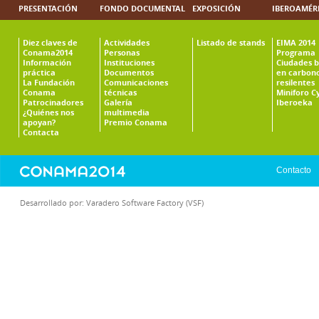
PRESENTACIÓN
FONDO DOCUMENTAL
EXPOSICIÓN
IBEROAMÉR
Diez claves de
Actividades
Listado de stands
EIMA 2014
Conama2014
Personas
Programa
Información
Instituciones
Ciudades b
práctica
Documentos
en carbono
La Fundación
Comunicaciones
resilentes
Conama
técnicas
Miniforo C
Patrocinadores
Galería
Iberoeka
¿Quiénes nos
multimedia
apoyan?
Premio Conama
Contacta
Contacto
Desarrollado por:
Varadero Software Factory (VSF)