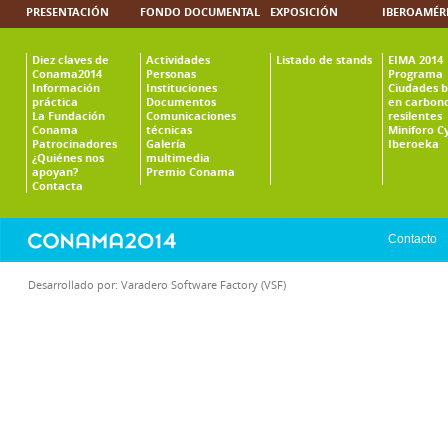
PRESENTACIÓN
FONDO DOCUMENTAL
EXPOSICIÓN
IBEROAMÉR
Diez claves de
Actividades
Listado de stands
EIMA 2014
Conama2014
Personas
Programa
Información
Instituciones
Ciudades b
práctica
Documentos
en carbono
La Fundación
Comunicaciones
resilentes
Conama
técnicas
Miniforo C
Patrocinadores
Galería
Iberoeka
¿Quiénes nos
multimedia
apoyan?
Premio Conama
Contacta
Contacto
Desarrollado por:
Varadero Software Factory (VSF)