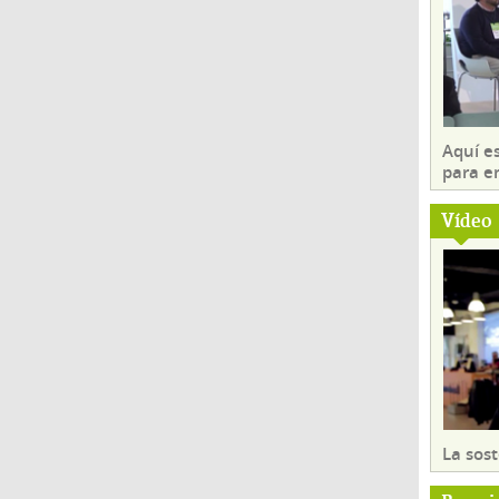
Aquí es
para e
Vídeo
La sost