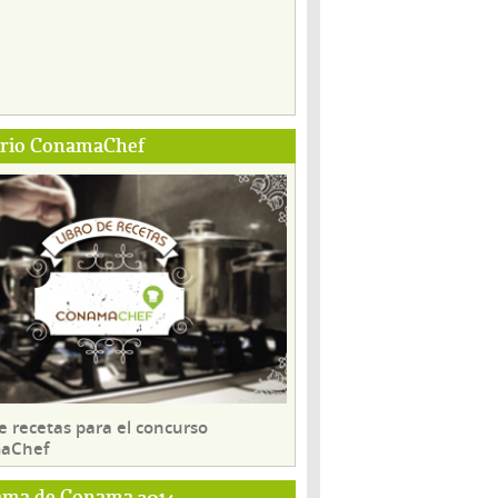
ario ConamaChef
e recetas para el concurso
aChef