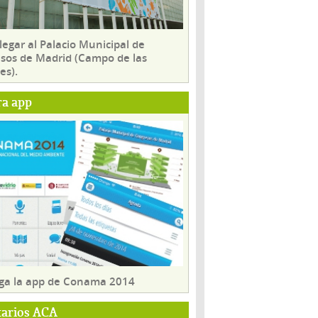
egar al Palacio Municipal de
sos de Madrid (Campo de las
es).
ra app
ga la app de Conama 2014
tarios ACA