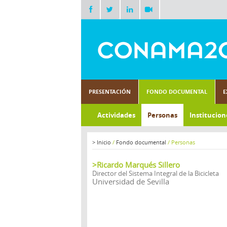
PRESENTACIÓN
FONDO DOCUMENTAL
E
Actividades
Personas
Institucion
>
Inicio
/
Fondo documental
/
Personas
>Ricardo Marqués Sillero
Director del Sistema Integral de la Bicicleta
Universidad de Sevilla