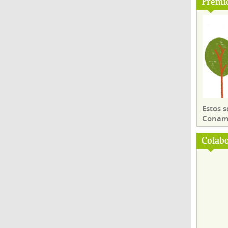
Premi
Estos 
Conama
Colab