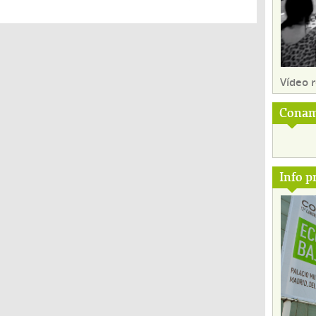
Vídeo
Conam
Info p