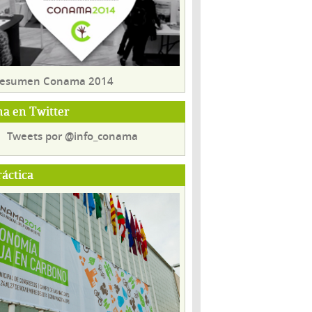
 resumen Conama 2014
a en Twitter
Tweets por @info_conama
ráctica