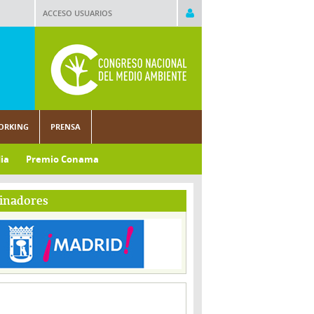
ACCESO USUARIOS
ORKING
PRENSA
ia
Premio Conama
inadores