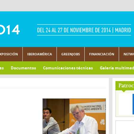
XPOSICIÓN
IBEROAMÉRICA
GREENJOBS
FINANCIACIÓN
NETW
es
Documentos
Comunicaciones técnicas
Galería multimed
Patroc