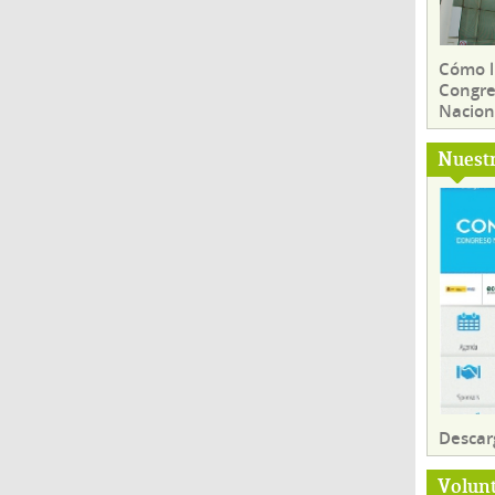
Cómo ll
Congre
Nacion
Nuest
Descar
Volun