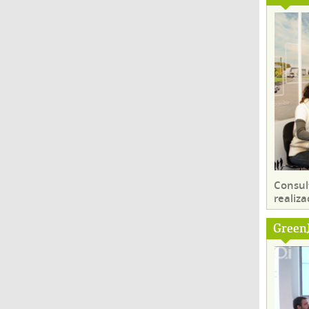
Consul
realiza
Green