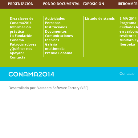
PRESENTACIÓN
FONDO DOCUMENTAL
EXPOSICIÓN
IBEROAMÉR
Diez claves de
Actividades
Listado de stands
EIMA 2014
Conama2014
Personas
Programa
Información
Instituciones
Ciudades b
práctica
Documentos
en carbono
La Fundación
Comunicaciones
resilentes
Conama
técnicas
Miniforo C
Patrocinadores
Galería
Iberoeka
¿Quiénes nos
multimedia
apoyan?
Premio Conama
Contacta
Contacto
Desarrollado por:
Varadero Software Factory (VSF)