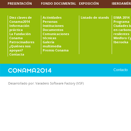
PRESENTACIÓN
FONDO DOCUMENTAL
EXPOSICIÓN
IBEROAMÉR
Diez claves de
Actividades
Listado de stands
EIMA 2014
Conama2014
Personas
Programa
Información
Instituciones
Ciudades b
práctica
Documentos
en carbono
La Fundación
Comunicaciones
resilentes
Conama
técnicas
Miniforo C
Patrocinadores
Galería
Iberoeka
¿Quiénes nos
multimedia
apoyan?
Premio Conama
Contacta
Contacto
Desarrollado por:
Varadero Software Factory (VSF)