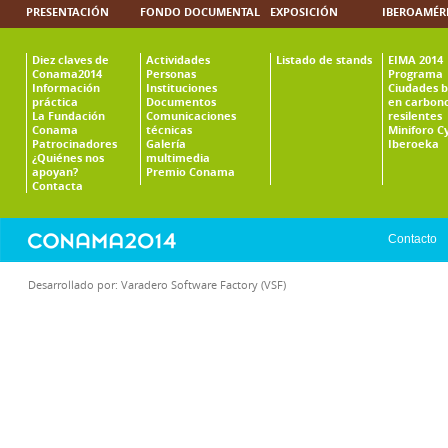
PRESENTACIÓN
FONDO DOCUMENTAL
EXPOSICIÓN
IBEROAMÉR
Diez claves de
Actividades
Listado de stands
EIMA 2014
Conama2014
Personas
Programa
Información
Instituciones
Ciudades b
práctica
Documentos
en carbono
La Fundación
Comunicaciones
resilentes
Conama
técnicas
Miniforo C
Patrocinadores
Galería
Iberoeka
¿Quiénes nos
multimedia
apoyan?
Premio Conama
Contacta
Contacto
Desarrollado por:
Varadero Software Factory (VSF)