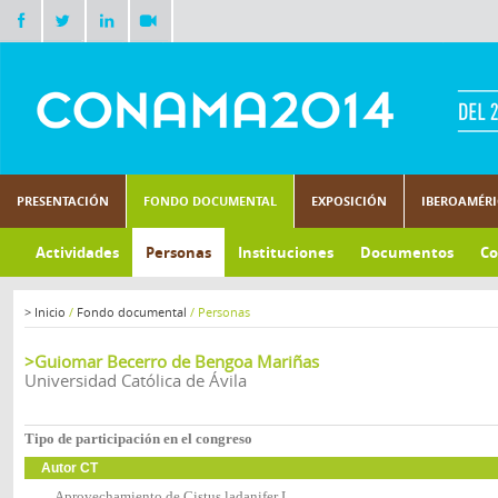
PRESENTACIÓN
FONDO DOCUMENTAL
EXPOSICIÓN
IBEROAMÉR
Actividades
Personas
Instituciones
Documentos
Co
>
Inicio
/
Fondo documental
/
Personas
>Guiomar Becerro de Bengoa Mariñas
Universidad Católica de Ávila
Tipo de participación en el congreso
Autor CT
Aprovechamiento de Cistus ladanifer L.