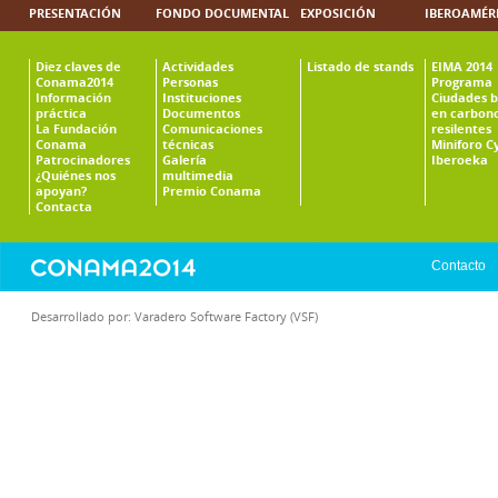
PRESENTACIÓN
FONDO DOCUMENTAL
EXPOSICIÓN
IBEROAMÉR
Diez claves de
Actividades
Listado de stands
EIMA 2014
Conama2014
Personas
Programa
Información
Instituciones
Ciudades b
práctica
Documentos
en carbono
La Fundación
Comunicaciones
resilentes
Conama
técnicas
Miniforo C
Patrocinadores
Galería
Iberoeka
¿Quiénes nos
multimedia
apoyan?
Premio Conama
Contacta
Contacto
Desarrollado por:
Varadero Software Factory (VSF)