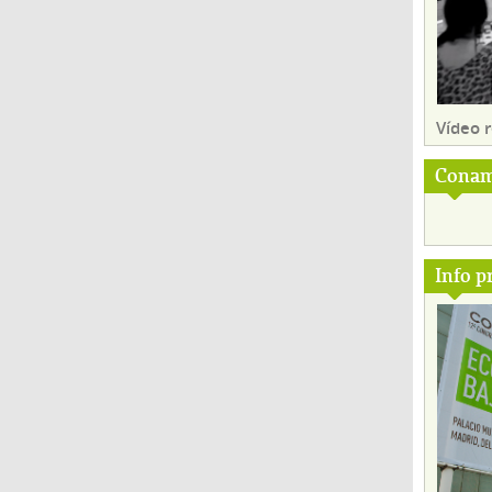
Vídeo
Conam
Info p