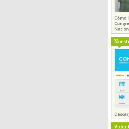
Cómo ll
Congre
Nacion
Nuest
Descar
Volun