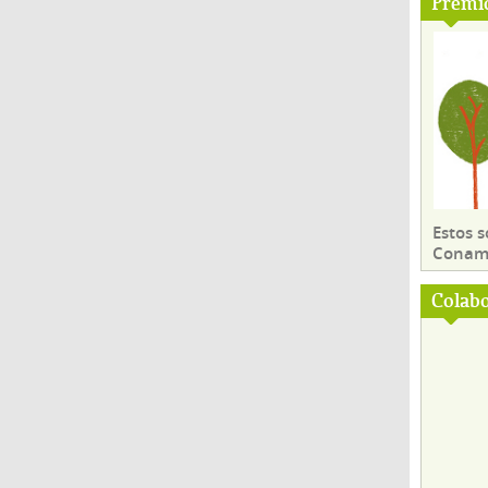
Premi
Estos 
Conama
Colab