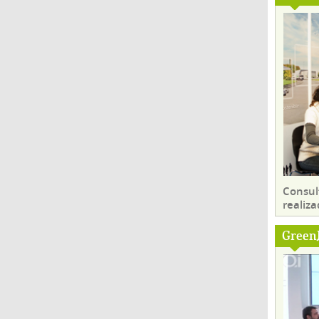
Consul
realiza
Green