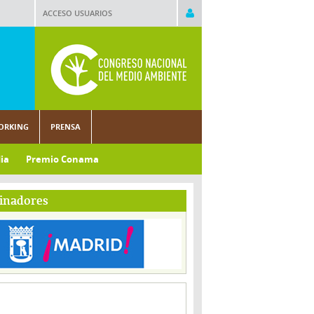
ACCESO USUARIOS
ORKING
PRENSA
ia
Premio Conama
inadores