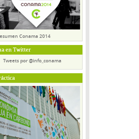
 resumen Conama 2014
a en Twitter
Tweets por @info_conama
ráctica