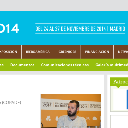
XPOSICIÓN
IBEROAMÉRICA
GREENJOBS
FINANCIACIÓN
NETW
es
Documentos
Comunicaciones técnicas
Galería multimed
Patroc
o (COPADE)