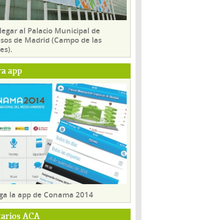
egar al Palacio Municipal de
sos de Madrid (Campo de las
es).
ra app
ga la app de Conama 2014
tarios ACA