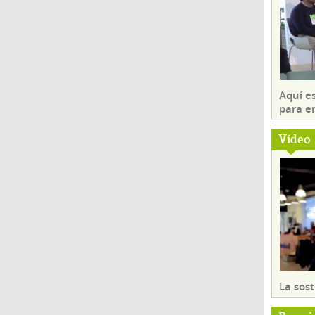
Aquí es
para e
Vídeo
La sost