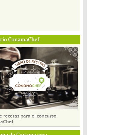
ario ConamaChef
e recetas para el concurso
aChef