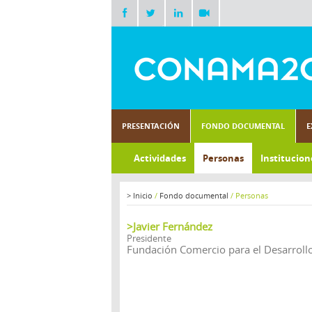
PRESENTACIÓN
FONDO DOCUMENTAL
E
Actividades
Personas
Institucion
>
Inicio
/
Fondo documental
/
Personas
>Javier Fernández
Presidente
Fundación Comercio para el Desarroll