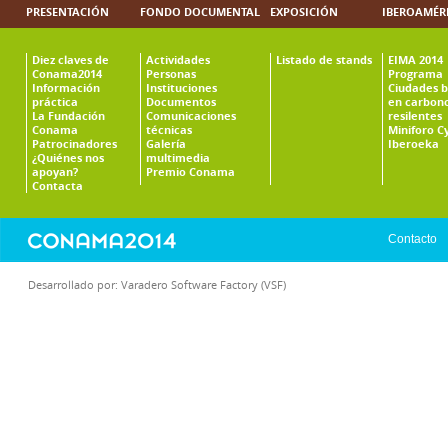
PRESENTACIÓN
FONDO DOCUMENTAL
EXPOSICIÓN
IBEROAMÉR
Diez claves de
Actividades
Listado de stands
EIMA 2014
Conama2014
Personas
Programa
Información
Instituciones
Ciudades b
práctica
Documentos
en carbono
La Fundación
Comunicaciones
resilentes
Conama
técnicas
Miniforo C
Patrocinadores
Galería
Iberoeka
¿Quiénes nos
multimedia
apoyan?
Premio Conama
Contacta
Contacto
Desarrollado por:
Varadero Software Factory (VSF)