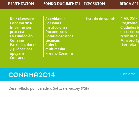
PRESENTACIÓN
FONDO DOCUMENTAL
EXPOSICIÓN
IBEROAMÉR
Diez claves de
Actividades
Listado de stands
EIMA 2014
Conama2014
Personas
Programa
Información
Instituciones
Ciudades b
práctica
Documentos
en carbono
La Fundación
Comunicaciones
resilentes
Conama
técnicas
Miniforo C
Patrocinadores
Galería
Iberoeka
¿Quiénes nos
multimedia
apoyan?
Premio Conama
Contacta
Contacto
Desarrollado por:
Varadero Software Factory (VSF)