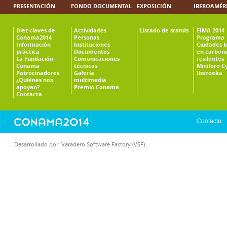
PRESENTACIÓN
FONDO DOCUMENTAL
EXPOSICIÓN
IBEROAMÉR
Diez claves de
Actividades
Listado de stands
EIMA 2014
Conama2014
Personas
Programa
Información
Instituciones
Ciudades b
práctica
Documentos
en carbono
La Fundación
Comunicaciones
resilentes
Conama
técnicas
Miniforo C
Patrocinadores
Galería
Iberoeka
¿Quiénes nos
multimedia
apoyan?
Premio Conama
Contacta
Contacto
Desarrollado por:
Varadero Software Factory (VSF)