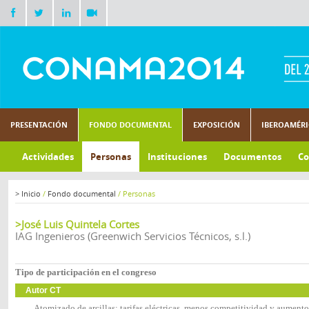
PRESENTACIÓN
FONDO DOCUMENTAL
EXPOSICIÓN
IBEROAMÉR
Actividades
Personas
Instituciones
Documentos
Co
>
Inicio
/
Fondo documental
/
Personas
>José Luis Quintela Cortes
IAG Ingenieros (Greenwich Servicios Técnicos, s.l.)
Tipo de participación en el congreso
Autor CT
Atomizado de arcillas: tarifas eléctricas, menos competitividad y aumento