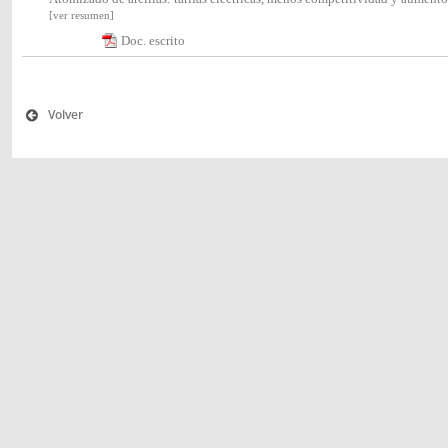
[ver resumen]
Doc. escrito
Volver