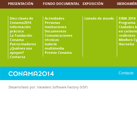
PRESENTACIÓN
FONDO DOCUMENTAL
EXPOSICIÓN
IBEROAMÉR
Diez claves de
Actividades
Listado de stands
EIMA 2014
Conama2014
Personas
Programa
Información
Instituciones
Ciudades b
práctica
Documentos
en carbono
La Fundación
Comunicaciones
resilentes
Conama
técnicas
Miniforo C
Patrocinadores
Galería
Iberoeka
¿Quiénes nos
multimedia
apoyan?
Premio Conama
Contacta
Contacto
Desarrollado por:
Varadero Software Factory (VSF)