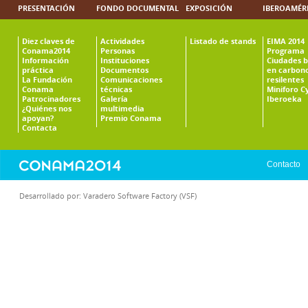
PRESENTACIÓN
FONDO DOCUMENTAL
EXPOSICIÓN
IBEROAMÉR
Diez claves de
Actividades
Listado de stands
EIMA 2014
Conama2014
Personas
Programa
Información
Instituciones
Ciudades b
práctica
Documentos
en carbono
La Fundación
Comunicaciones
resilentes
Conama
técnicas
Miniforo C
Patrocinadores
Galería
Iberoeka
¿Quiénes nos
multimedia
apoyan?
Premio Conama
Contacta
Contacto
Desarrollado por:
Varadero Software Factory (VSF)