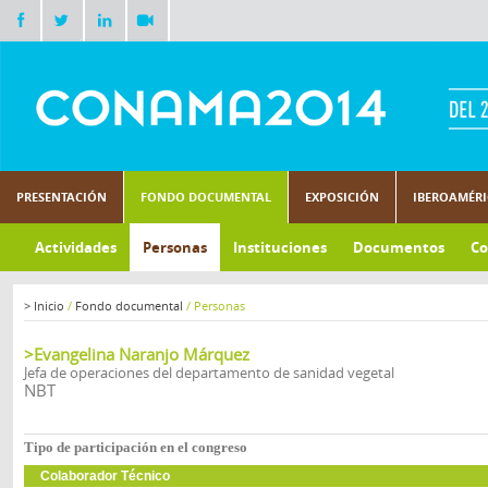
PRESENTACIÓN
FONDO DOCUMENTAL
EXPOSICIÓN
IBEROAMÉR
Actividades
Personas
Instituciones
Documentos
Co
>
Inicio
/
Fondo documental
/
Personas
>Evangelina Naranjo Márquez
Jefa de operaciones del departamento de sanidad vegetal
NBT
Tipo de participación en el congreso
Colaborador Técnico