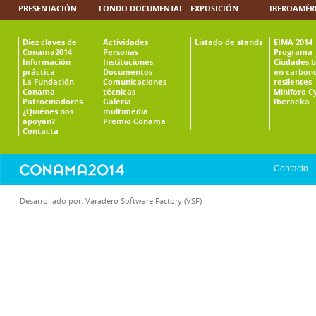
PRESENTACIÓN
FONDO DOCUMENTAL
EXPOSICIÓN
IBEROAMÉR
Diez claves de
Actividades
Listado de stands
EIMA 2014
Conama2014
Personas
Programa
Información
Instituciones
Ciudades b
práctica
Documentos
en carbono
La Fundación
Comunicaciones
resilentes
Conama
técnicas
Miniforo C
Patrocinadores
Galería
Iberoeka
¿Quiénes nos
multimedia
apoyan?
Premio Conama
Contacta
Contacto
Desarrollado por:
Varadero Software Factory (VSF)