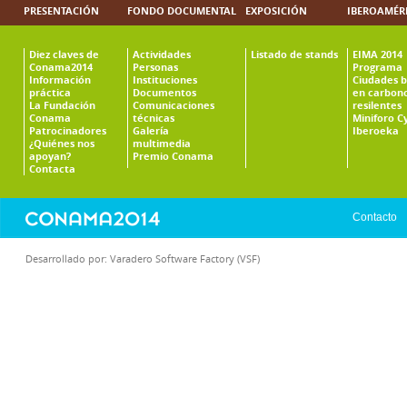
PRESENTACIÓN
FONDO DOCUMENTAL
EXPOSICIÓN
IBEROAMÉR
Diez claves de
Actividades
Listado de stands
EIMA 2014
Conama2014
Personas
Programa
Información
Instituciones
Ciudades b
práctica
Documentos
en carbono
La Fundación
Comunicaciones
resilentes
Conama
técnicas
Miniforo C
Patrocinadores
Galería
Iberoeka
¿Quiénes nos
multimedia
apoyan?
Premio Conama
Contacta
Contacto
Desarrollado por:
Varadero Software Factory (VSF)