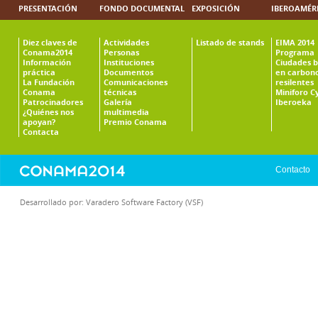
PRESENTACIÓN
FONDO DOCUMENTAL
EXPOSICIÓN
IBEROAMÉR
Diez claves de
Actividades
Listado de stands
EIMA 2014
Conama2014
Personas
Programa
Información
Instituciones
Ciudades b
práctica
Documentos
en carbono
La Fundación
Comunicaciones
resilentes
Conama
técnicas
Miniforo C
Patrocinadores
Galería
Iberoeka
¿Quiénes nos
multimedia
apoyan?
Premio Conama
Contacta
Contacto
Desarrollado por:
Varadero Software Factory (VSF)