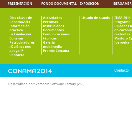
PRESENTACIÓN
FONDO DOCUMENTAL
EXPOSICIÓN
IBEROAMÉR
Diez claves de
Actividades
Listado de stands
EIMA 2014
Conama2014
Personas
Programa
Información
Instituciones
Ciudades b
práctica
Documentos
en carbono
La Fundación
Comunicaciones
resilentes
Conama
técnicas
Miniforo C
Patrocinadores
Galería
Iberoeka
¿Quiénes nos
multimedia
apoyan?
Premio Conama
Contacta
Contacto
Desarrollado por:
Varadero Software Factory (VSF)