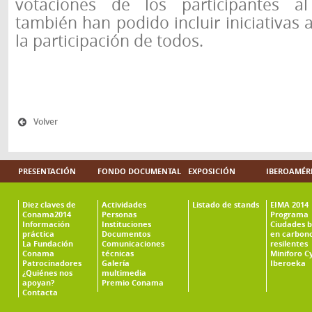
votaciones de los participantes a
también han podido incluir iniciativas a 
la participación de todos.
Volver
PRESENTACIÓN
FONDO DOCUMENTAL
EXPOSICIÓN
IBEROAMÉR
Diez claves de
Actividades
Listado de stands
EIMA 2014
Conama2014
Personas
Programa
Información
Instituciones
Ciudades b
práctica
Documentos
en carbono
La Fundación
Comunicaciones
resilentes
Conama
técnicas
Miniforo C
Patrocinadores
Galería
Iberoeka
¿Quiénes nos
multimedia
apoyan?
Premio Conama
Contacta