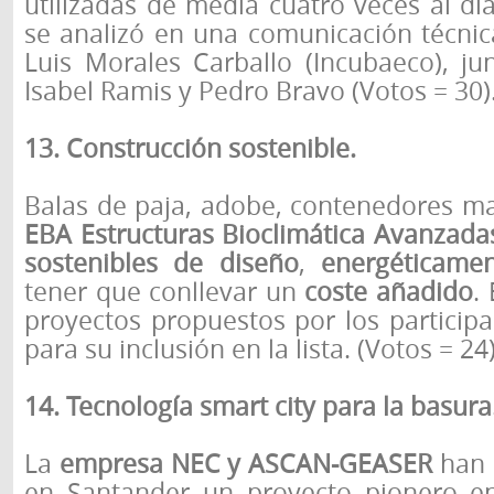
utilizadas de media cuatro veces al día
se analizó en una comunicación técnic
Luis Morales Carballo (Incubaeco), ju
Isabel Ramis y Pedro Bravo (Votos = 30)
13. Construcción sostenible.
Balas de paja, adobe, contenedores ma
EBA Estructuras Bioclimática Avanzada
sostenibles de diseño
,
energéticamen
tener que conllevar un
coste añadido
.
proyectos propuestos por los particip
para su inclusión en la lista. (Votos = 24)
14. Tecnología smart city para la basura
La
empresa NEC y ASCAN-GEASER
han 
en Santander un proyecto pionero en