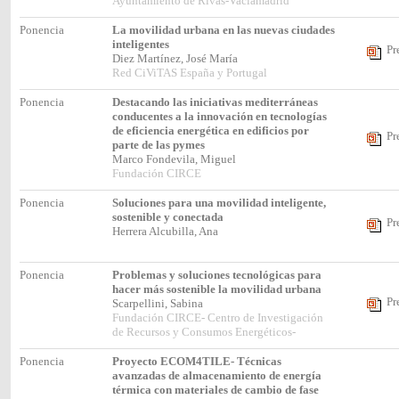
Ayuntamiento de Rivas-Vaciamadrid
Ponencia
La movilidad urbana en las nuevas ciudades
inteligentes
Pr
Diez Martínez, José María
Red CiViTAS España y Portugal
Ponencia
Destacando las iniciativas mediterráneas
conducentes a la innovación en tecnologías
de eficiencia energética en edificios por
Pr
parte de las pymes
Marco Fondevila, Miguel
Fundación CIRCE
Ponencia
Soluciones para una movilidad inteligente,
sostenible y conectada
Pr
Herrera Alcubilla, Ana
Ponencia
Problemas y soluciones tecnológicas para
hacer más sostenible la movilidad urbana
Pr
Scarpellini, Sabina
Fundación CIRCE- Centro de Investigación
de Recursos y Consumos Energéticos-
Ponencia
Proyecto ECOM4TILE- Técnicas
avanzadas de almacenamiento de energía
térmica con materiales de cambio de fase