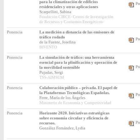
para la climatización de edificios
Pr
residenciales y otras aplicaciones
Scarpellini, Sabina
Fundación CIRCE- Centro de Investigación
de Recursos y Consumos Energéticos-
Ponencia
La medición a distancia de las emisones de
tráfico rodado
Pr
de la Fuente, Josefina
BIVENTO
Ponencia
La simulación de tráfico: una herramienta
esencial para la plinificación y operación de
Pr
la movilidad sostenible
Pujadas, Sergi
TSS-AIMSUM
Ponencia
Colaboración público – privada. El papel de
la Plataformas Tecnológicas Españolas.
Pr
Ferre, María de los Ángeles
Ministerio de Economía y Competitividad
Ponencia
Horizonte 2020. Iniciativas estratégicas
sobre economía circular y eficiencia de
Pr
recursos.
González Fernández, Lydia