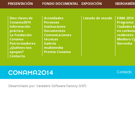
PRESENTACIÓN
FONDO DOCUMENTAL
EXPOSICIÓN
IBEROAMÉR
Diez claves de
Actividades
Listado de stands
EIMA 2014
Conama2014
Personas
Programa
Información
Instituciones
Ciudades b
práctica
Documentos
en carbono
La Fundación
Comunicaciones
resilentes
Conama
técnicas
Miniforo C
Patrocinadores
Galería
Iberoeka
¿Quiénes nos
multimedia
apoyan?
Premio Conama
Contacta
Contacto
Desarrollado por:
Varadero Software Factory (VSF)