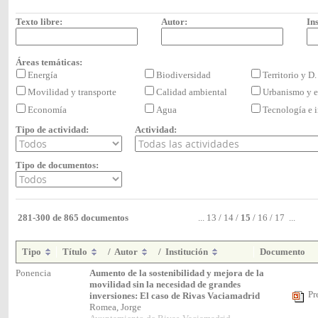
Texto libre:
Autor:
Ins
Áreas temáticas:
Energía
Biodiversidad
Territorio y D
Movilidad y transporte
Calidad ambiental
Urbanismo y e
Economía
Agua
Tecnología e
Tipo de actividad:
Actividad:
Tipo de documentos:
281-300 de 865 documentos
...
13
/
14
/
15
/
16
/
17
...
Tipo
Título
/
Autor
/
Institución
Documento
Ponencia
Aumento de la sostenibilidad y mejora de la
movilidad sin la necesidad de grandes
Pr
inversiones: El caso de Rivas Vaciamadrid
Romea, Jorge