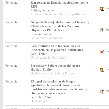
Ponencia
Estrategias de Especialización Inteligente
RIS3
Pr
Mérida, Fernando
Ministerio de Economía y Competitividad
Ponencia
Grupo de Trabajo de Economía Circular y
Eficiencia en el Uso de los Recursos.
Pr
Objetivos y Plan de Acción
Chacón, Lorenzo
Grupo Inter-plataformas
Ponencia
Sostenibilidad en la fabricación y su
incidencia en los procesos industriales
Pr
Girot, Frank
Universidad del País Vasco
Ponencia
Productos y Subproductos del Acero
Pr
Hidalgo, Emilio
Gerdau Aceros Especiales Europa
Ponencia
El papel de las plantas de biogás
agroindustrial para el desarrollo de
modelos versados en economía circular y
Pr
eficiencia de los recursos
González, Adrián
HTN Biogás
Ponencia
Producción sostenible y simbiosis industrial