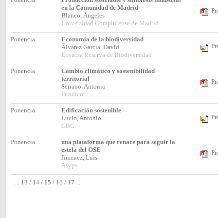
en la Comunidad de Madrid
Pr
Blanco, Ángeles
Universidad Complutense de Madrid
Ponencia
Economía de la biodiversidad
Pr
Álvarez García, David
Ecoacsa Reserva de Biodiversidad
Ponencia
Cambio climático y sostenibilidad
territorial
Pr
Serrano, Antonio
Fundicot
Ponencia
Edificación sostenible
Pr
Lucio, Antonio
GBC
Ponencia
una plataforma que renace para seguir la
estela del OSE
Pr
Jimenez, Luis
Asyps
...
13
/
14
/
15
/
16
/
17
...