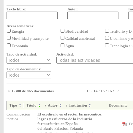
Texto libre:
Autor:
Ins
Áreas temáticas:
Energía
Biodiversidad
Territorio y D
Movilidad y transporte
Calidad ambiental
Urbanismo y e
Economía
Agua
Tecnología e
Tipo de actividad:
Actividad:
Tipo de documentos:
281-300 de 865 documentos
...
13
/
14
/
15
/
16
/
17
...
Tipo
Título
/
Autor
/
Institución
Documento
Comunicación
El ecodiseño en el sector farmacéutico:
técnica
logros y esfuerzos de la industria
farmacéutica en España
Do
del Barrio Palacios, Yolanda