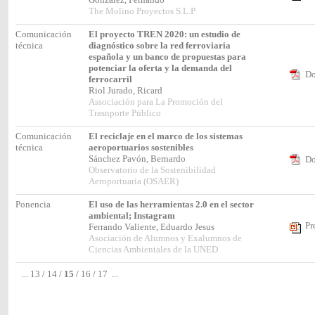
The Molino Proyectos S.L.P
Comunicación
El proyecto TREN 2020: un estudio de
técnica
diagnóstico sobre la red ferroviaria
española y un banco de propuestas para
potenciar la oferta y la demanda del
Do
ferrocarril
Riol Jurado, Ricard
Associación para La Promoción del
Trasnporte Público
Comunicación
El reciclaje en el marco de los sistemas
técnica
aeroportuarios sostenibles
Sánchez Pavón, Bernardo
Do
Observatorio de la Sostenibilidad
Aeroportuaria (OSAER)
Ponencia
El uso de las herramientas 2.0 en el sector
ambiental; Instagram
Pr
Ferrando Valiente, Eduardo Jesus
Asociación de Alumnos y Exalumnos de
Ciencias Ambientales de la UNED
...
13
/
14
/
15
/
16
/
17
...