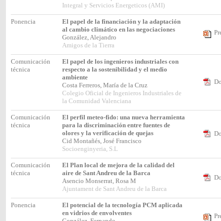
Integral y Servicios Energeticos (AMI)
Ponencia
El papel de la financiación y la adaptación
al cambio climático en las negociaciones
Pr
González, Alejandro
Amigos de la Tierra
Comunicación
El papel de los ingenieros industriales con
técnica
respecto a la sostenibilidad y el medio
ambiente
Do
Costa Ferreros, María de la Cruz
Colegio Oficial de Ingenieros Industriales de
la Comunidad Valenciana
Comunicación
El perfil meteo-fido: una nueva herramienta
técnica
para la discriminación entre fuentes de
olores y la verificación de quejas
Do
Cid Montañés, José Francisco
Socioenginyeria, S.L
Comunicación
El Plan local de mejora de la calidad del
técnica
aire de Sant Andreu de la Barca
Do
Asencio Monserrat, Rosa M
Ajuntament de Sant Andreu de la Barca
Ponencia
El potencial de la tecnología PCM aplicada
en vidrios de envolventes
Pr
González, Fernando