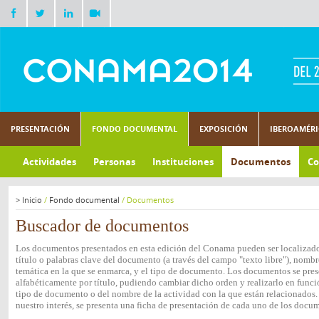
PRESENTACIÓN
FONDO DOCUMENTAL
EXPOSICIÓN
IBEROAMÉR
Actividades
Personas
Instituciones
Documentos
Co
>
Inicio
/
Fondo documental
/
Documentos
Buscador de documentos
Los documentos presentados en esta edición del Conama pueden ser localizados
título o palabras clave del documento (a través del campo "texto libre"), nombre
temática en la que se enmarca, y el tipo de documento. Los documentos se pres
alfabéticamente por título, pudiendo cambiar dicho orden y realizarlo en funció
tipo de documento o del nombre de la actividad con la que están relacionados.
nuestro interés, se presenta una ficha de presentación de cada uno de los docu