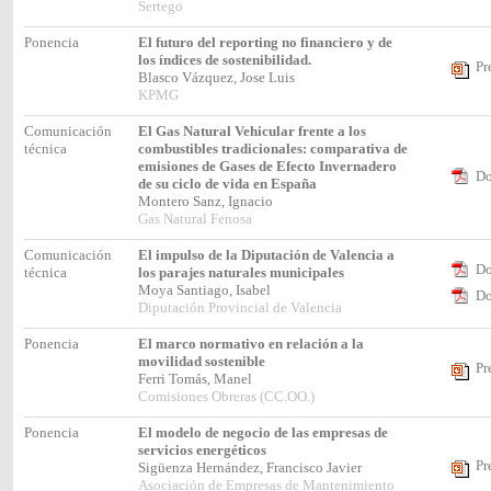
Sertego
Ponencia
El futuro del reporting no financiero y de
los índices de sostenibilidad.
Pr
Blasco Vázquez, Jose Luis
KPMG
Comunicación
El Gas Natural Vehicular frente a los
técnica
combustibles tradicionales: comparativa de
emisiones de Gases de Efecto Invernadero
Do
de su ciclo de vida en España
Montero Sanz, Ignacio
Gas Natural Fenosa
Comunicación
El impulso de la Diputación de Valencia a
Do
técnica
los parajes naturales municipales
Moya Santiago, Isabel
Do
Diputación Provincial de Valencia
Ponencia
El marco normativo en relación a la
movilidad sostenible
Pr
Ferri Tomás, Manel
Comisiones Obreras (CC.OO.)
Ponencia
El modelo de negocio de las empresas de
servicios energéticos
Pr
Sigüenza Hernández, Francisco Javier
Asociación de Empresas de Mantenimiento