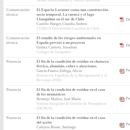
SIGRE Medicamento y Medio Ambiente
Comunicación
El Espacio Lacustre como una construcción
técnica
socio temporal. La cuenca y el lago
Llanquihue en el sur de Chile
Do
Castillo Haeger, Claudia Andrea
CEDEUS Universidad Catolica de Chile
Comunicación
El estudio de los riesgos ambientales en
técnica
España previos a un proyecto
Do
Gómez Cantero, Jonathan
Colegio de Geógrafos
Ponencia
El fin de la condición de residuo en chatarra
férrica, aluminio, cobre y aleaciones.
Pr
García-Franco Zúñiga, Alicia
Federación Española de la Recuperación y el
Reciclaje (FER)
Ponencia
El fin de la condición de residuo en el caso
de los neumáticos
Pr
Bermejo Muñoz, José María
Sistema Integrado de Gestión de Neumáticos
(SIGNUS)
Ponencia
El fin de la condición de residuo en el caso
del aceite
Pr
Calejero Borao, Santiago