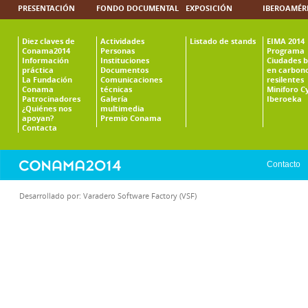
PRESENTACIÓN
FONDO DOCUMENTAL
EXPOSICIÓN
IBEROAMÉR
Diez claves de
Actividades
Listado de stands
EIMA 2014
Conama2014
Personas
Programa
Información
Instituciones
Ciudades b
práctica
Documentos
en carbono
La Fundación
Comunicaciones
resilentes
Conama
técnicas
Miniforo C
Patrocinadores
Galería
Iberoeka
¿Quiénes nos
multimedia
apoyan?
Premio Conama
Contacta
Contacto
Desarrollado por:
Varadero Software Factory (VSF)