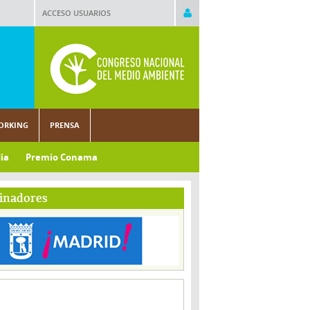
ACCESO USUARIOS
ORKING
PRENSA
ia
Premio Conama
inadores