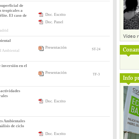
superficial de
s tropicales a
Doc. Escrito
élite. El caso de
Doc. Panel
adrid
Vídeo
iental
Presentación
Conam
ST-24
d Ambiental
 inversión en el
Presentación
TF-3
Info p
s actividades
rales
Doc. Escrito
l
es Ambientales
lisis de ciclo
Doc. Escrito