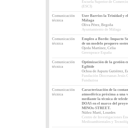
Escuela Superior de Comercio
(ESCI)
Comunicación
User Barrios la Trinidad y el
técnica
Málaga
Oliva Pérez, Begoña
Ayuntamiento de Málaga
Comunicación
Empleo a Bordo: Impacto S
técnica
de un modelo pesquero soste
Ojeda Martínez, Celia
Greenpeace España
Comunicación
Optimización de la gestión e
técnica
Egibide
Ochoa de Aspuru Gutiérrez, 
Fundación Diocesanas Jesús 
Fundazioa
Comunicación
Caracterización de la conta
técnica
atmosférica próxima a una 
mediante la técnica de telede
DOAS en el marco del proye
MINOx-STREET.
Núñez Martí, Lourdes
Centro de Investigaciones Ene
Medioambientales y Tecnoló