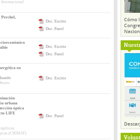
 Internacional
 Perchel,
Cómo ll
Doc. Escrito
Congre
Doc. Panel
Nacion
ocioeconómico
Nuest
Doc. Escrito
nible
Doc. Panel
nergética en
Eduardo
Doc. Escrito
Obrero
minación
vía urbana
tección óptica
cto LIFE
Doc. Panel
Descar
rgéticas,
gicas (CIEMAT)
Volun