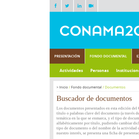
PRESENTACIÓN
FONDO DOCUMENTAL
E
Actividades
Personas
Institucion
>
Inicio
/
Fondo documental
/
Documentos
Buscador de documentos
Los documentos presentados en esta edición del 
título o palabras clave del documento (a través de
temática en la que se enmarca, y el tipo de docu
alfabéticamente por título, pudiendo cambiar dich
tipo de documento o del nombre de la actividad c
nuestro interés, se presenta una ficha de present