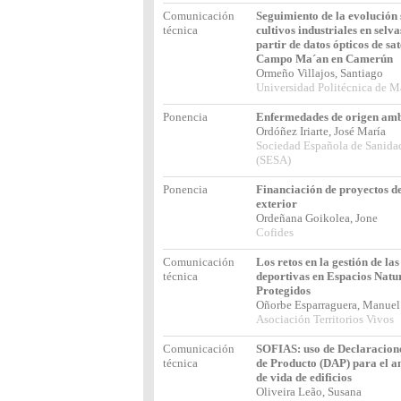
Comunicación
Seguimiento de la evolución 
técnica
cultivos industriales en selva
partir de datos ópticos de sat
Campo Ma´an en Camerún
Ormeño Villajos, Santiago
Universidad Politécnica de M
Ponencia
Enfermedades de origen amb
Ordóñez Iriarte, José María
Sociedad Española de Sanida
(SESA)
Ponencia
Financiación de proyectos de
exterior
Ordeñana Goikolea, Jone
Cofides
Comunicación
Los retos en la gestión de la
técnica
deportivas en Espacios Natu
Protegidos
Oñorbe Esparraguera, Manue
Asociación Territorios Vivos
Comunicación
SOFIAS: uso de Declaracion
técnica
de Producto (DAP) para el aná
de vida de edificios
Oliveira Leão, Susana