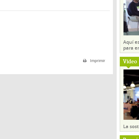
Aquí es
para e
Vídeo
Imprimir
La sost