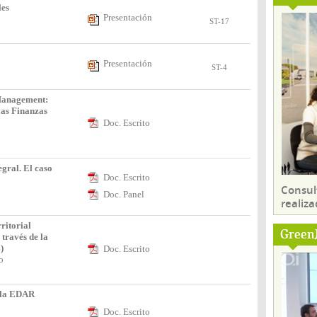
les
Presentación
ST-17
Presentación
ST-4
Management:
las Finanzas
Doc. Escrito
gral. El caso
Doc. Escrito
Consul
Doc. Panel
realiza
ritorial
Green
través de la
)
Doc. Escrito
io
e la EDAR
Doc. Escrito