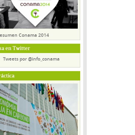
 resumen Conama 2014
a en Twitter
Tweets por @info_conama
ráctica