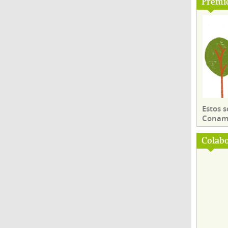
Premi
Estos 
Conama
Colab