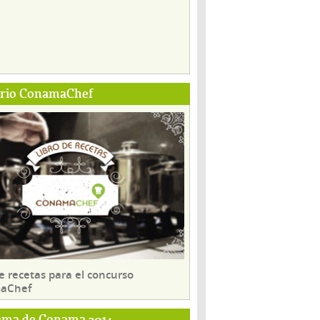
ario ConamaChef
e recetas para el concurso
aChef