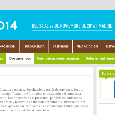
XPOSICIÓN
IBEROAMÉRICA
GREENJOBS
FINANCIACIÓN
NETW
es
Documentos
Comunicaciones técnicas
Galería multimed
Patroc
Conama pueden ser localizados a través de este buscador por
l campo "texto libre"), nombre o institución del autor, área
mento. Los documentos se presentan, por defecto, ordenados
o orden y realizarlo en función del autor o su institución, del
on la que están relacionados. Seleccionando el título que sea de
ación de cada uno de los documentos.