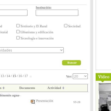
Institución:
dad
Territorio y D. Rural
Sociedad
iental
Urbanismo y edificación
Tecnología e innovación
Vídeo
13
/
14
/
15
/
16
/
17
...
Ver:
ón
Documento
Actividad
 binomio agua-
Presentación
ST-28