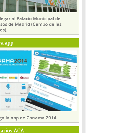
egar al Palacio Municipal de
sos de Madrid (Campo de las
es).
ra app
ga la app de Conama 2014
tarios ACA