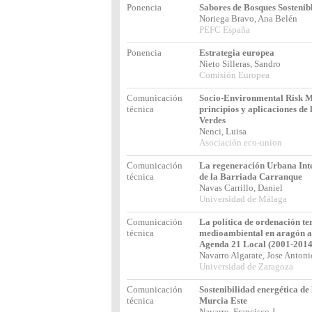
Ponencia
Sabores de Bosques Sostenib
Noriega Bravo, Ana Belén
PEFC España
Ponencia
Estrategia europea
Nieto Silleras, Sandro
Comisión Europea
Comunicación
Socio-Environmental Risk 
técnica
principios y aplicaciones de 
Verdes
Nenci, Luisa
Asociación eco-union
Comunicación
La regeneración Urbana Inte
técnica
de la Barriada Carranque
Navas Carrillo, Daniel
Universidad de Málaga
Comunicación
La política de ordenación ter
técnica
medioambiental en aragón a 
Agenda 21 Local (2001-2014
Navarro Algarate, Jose Anton
Universidad de Zaragoza
Comunicación
Sostenibilidad energética d
técnica
Murcia Este
Navarro, Francisco J.