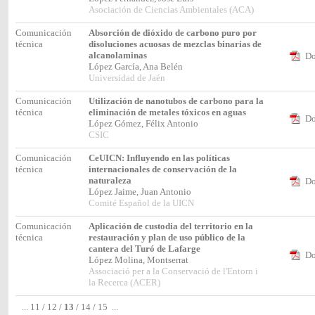
Asociación de Ciencias Ambientales (ACA)
Comunicación
Absorción de dióxido de carbono puro por
técnica
disoluciones acuosas de mezclas binarias de
alcanolaminas
Do
López García, Ana Belén
Universidad de Jaén
Comunicación
Utilización de nanotubos de carbono para la
técnica
eliminación de metales tóxicos en aguas
Do
López Gómez, Félix Antonio
CSIC
Comunicación
CeUICN: Influyendo en las políticas
técnica
internacionales de conservación de la
naturaleza
Do
López Jaime, Juan Antonio
Comité Español de la UICN
Comunicación
Aplicación de custodia del territorio en la
técnica
restauración y plan de uso público de la
cantera del Turó de Lafarge
Do
López Molina, Montserrat
Associació per a la Conservació de l'Entorn i
la Recerca (ACER)
...
11
/
12
/
13
/
14
/
15
...