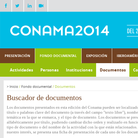
PRESENTACIÓN
FONDO DOCUMENTAL
EXPOSICIÓN
IBEROAMÉR
Actividades
Personas
Instituciones
Documentos
Co
>
Inicio
/
Fondo documental
/
Documentos
Buscador de documentos
Los documentos presentados en esta edición del Conama pueden ser localizados
título o palabras clave del documento (a través del campo "texto libre"), nombre
temática en la que se enmarca, y el tipo de documento. Los documentos se pres
alfabéticamente por título, pudiendo cambiar dicho orden y realizarlo en funció
tipo de documento o del nombre de la actividad con la que están relacionados.
nuestro interés, se presenta una ficha de presentación de cada uno de los docu