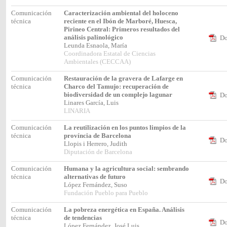
Comunicación
Caracterización ambiental del holoceno
técnica
reciente en el Ibón de Marboré, Huesca,
Pirineo Central: Primeros resultados del
análisis palinológico
Do
Leunda Esnaola, María
Coordinadora Estatal de Ciencias
Ambientales (CECCAA)
Comunicación
Restauración de la gravera de Lafarge en
técnica
Charco del Tamujo: recuperación de
biodiversidad de un complejo lagunar
Do
Linares García, Luis
LINARIA
Comunicación
La reutilización en los puntos limpios de la
técnica
província de Barcelona
Do
Llopis i Herrero, Judith
Diputación de Barcelona
Comunicación
Humana y la agricultura social: sembrando
técnica
alternativas de futuro
Do
López Fernández, Suso
Fundación Pueblo para Pueblo
Comunicación
La pobreza energética en España. Análisis
técnica
de tendencias
Do
López Fernández, José Luis