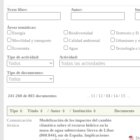
Texto libre:
Autor:
Ins
Áreas temáticas:
Energía
Biodiversidad
Territorio y D
Movilidad y transporte
Calidad ambiental
Urbanismo y e
Economía
Agua
Tecnología e
Tipo de actividad:
Actividad:
Tipo de documentos:
241-260 de 865 documentos
...
11
/
12
/
13
/
14
/
15
...
Tipo
Título
/
Autor
/
Institución
Documento
Comunicación
Modelización de los impactos del cambio
técnica
climático sobre el recurso hídrico en la
masa de agua subterránea Sierra de Líbar
(060.044), sur de España. Implicaciones
Do