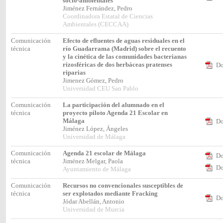
socio-ambientales
Jiménez Fernández, Pedro
Coordinadora Estatal de Ciencias
Ambientales (CECCAA)
Comunicación
Efecto de efluentes de aguas residuales en el
técnica
río Guadarrama (Madrid) sobre el recuento
y la cinética de las comunidades bacterianas
rizosféricas de dos herbáceas pratenses
Do
riparias
Jimenez Gómez, Pedro
Universidad CEU San Pablo
Comunicación
La participación del alumnado en el
técnica
proyecto piloto Agenda 21 Escolar en
Málaga
Do
Jiménez López, Ángeles
Universidad de Málaga
Comunicación
Agenda 21 escolar de Málaga
Do
técnica
Jiménez Melgar, Paola
Do
Ayuntamiento de Málaga
Comunicación
Recursos no convencionales susceptibles de
técnica
ser explotados mediante Fracking
Do
Jódar Abellán, Antonio
Universidad de Murcia