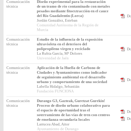
Comunicación
Diseño experimental para la restauración
técnica
de un tramo de río contaminado con metales
pesados mediante fitoextracción en el cauce
del Río Guadalentín (Lorca)
Do
Jordán González, Esteban
Comunidad Autónoma de la Región de
Murcia
Comunicación
Estudio de la influencia de la exposición
técnica
ultravioleta en el deterioro del
polipropileno virgen y reciclado
Do
La Rubia García, Mª Dolores
Universidad de Jaén
Comunicación
Aplicación de la Huella de Carbono de
técnica
Ciudades y Ayuntamientos como indicador
de seguimiento ambiental en el desarrollo
Do
urbano y comportamiento de una sociedad
Labella Hidalgo, Sebastián
Fundación FUNCIONA
Comunicación
Durango G3, Gazteak, Guretzat Gurekin!
técnica
Proceso de diseño urbano colaborativo para
el espacio de oportunidad tras el
Do
soterramiento de las vías de tren con centros
Do
de enseñanza secundaria locales
Larrucea Abad, Aitor
Ayuntamiento de Durango