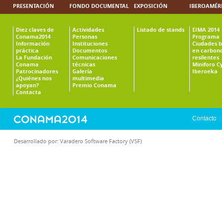
PRESENTACIÓN
FONDO DOCUMENTAL
EXPOSICIÓN
IBEROAMÉR
Diez claves de
Actividades
Listado de stands
EIMA 2014
Conama2014
Personas
Programa
Información
Instituciones
Ciudades b
práctica
Documentos
en carbono
La Fundación
Comunicaciones
resilentes
Conama
técnicas
Miniforo C
Patrocinadores
Galería
Iberoeka
¿Quiénes nos
multimedia
apoyan?
Premio Conama
Contacta
Contacto
Desarrollado por:
Varadero Software Factory (VSF)