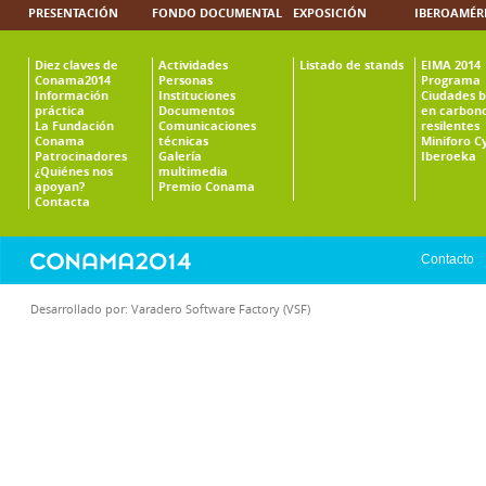
PRESENTACIÓN
FONDO DOCUMENTAL
EXPOSICIÓN
IBEROAMÉR
Diez claves de
Actividades
Listado de stands
EIMA 2014
Conama2014
Personas
Programa
Información
Instituciones
Ciudades b
práctica
Documentos
en carbono
La Fundación
Comunicaciones
resilentes
Conama
técnicas
Miniforo C
Patrocinadores
Galería
Iberoeka
¿Quiénes nos
multimedia
apoyan?
Premio Conama
Contacta
Contacto
Desarrollado por:
Varadero Software Factory (VSF)