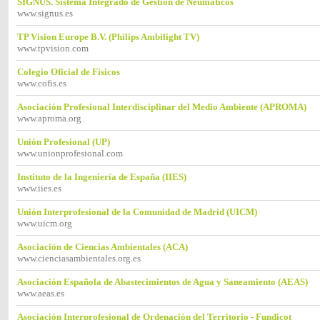
SIGNUS. Sistema Integrado de Gestión de Neumáticos
www.signus.es
TP Vision Europe B.V. (Philips Ambilight TV)
www.tpvision.com
Colegio Oficial de Físicos
www.cofis.es
Asociación Profesional Interdisciplinar del Medio Ambiente (APROMA)
www.aproma.org
Unión Profesional (UP)
www.unionprofesional.com
Instituto de la Ingeniería de España (IIES)
www.iies.es
Unión Interprofesional de la Comunidad de Madrid (UICM)
www.uicm.org
Asociación de Ciencias Ambientales (ACA)
www.cienciasambientales.org.es
Asociación Española de Abastecimientos de Agua y Saneamiento (AEAS)
www.aeas.es
Asociación Interprofesional de Ordenación del Territorio - Fundicot