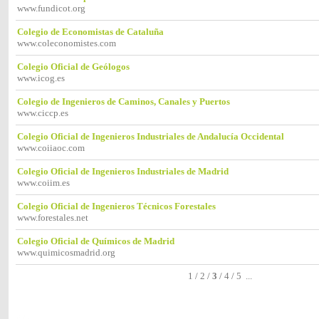
www.fundicot.org
Colegio de Economistas de Cataluña
www.coleconomistes.com
Colegio Oficial de Geólogos
www.icog.es
Colegio de Ingenieros de Caminos, Canales y Puertos
www.ciccp.es
Colegio Oficial de Ingenieros Industriales de Andalucía Occidental
www.coiiaoc.com
Colegio Oficial de Ingenieros Industriales de Madrid
www.coiim.es
Colegio Oficial de Ingenieros Técnicos Forestales
www.forestales.net
Colegio Oficial de Químicos de Madrid
www.quimicosmadrid.org
1
/
2
/
3
/
4
/
5
...