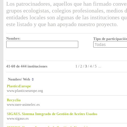
Los patrocinadores, aquellos que han firmado conve
grupos ecologistas, colegios profesionales, medios 
entidades locales son algunas de las instituciones q
este listado y que han apoyado nuestro proyecto.
Nombre:
Tipo de participació
41-60 de 444 instituciones
1
/
2
/
3
/
4
/
5
...
Nombre/ Web
PlasticsEurope
www.plasticseurope.org
Recyclia
www.raee-asimelec.es
SIGAUS. Sistema Integrado de Gestión de Aceites Usados
www.sigaus.es