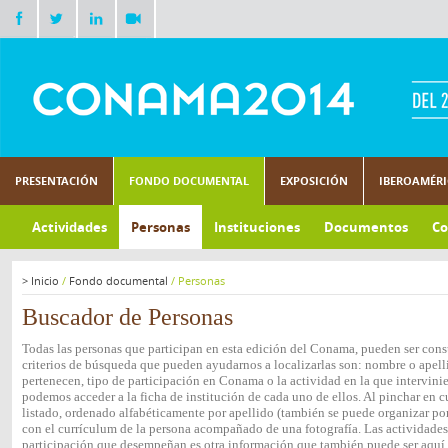
PRESENTACIÓN
FONDO DOCUMENTAL
EXPOSICIÓN
IBEROAMÉR
Actividades
Personas
Instituciones
Documentos
Co
>
Inicio
/
Fondo documental
/
Personas
Buscador de Personas
Todas las personas que participan en esta edición del Conama, pueden ser consu
criterios de búsqueda que pueden ayudarnos a localizarlas son: nombre o apelli
pertenecen, tipo de participación en Conama o la actividad en la que intervini
podemos acceder a la ficha de institución de cada uno de ellos. Al pinchar en c
listado, ordenado alfabéticamente por apellido (también se puede organizar por 
con el currículum de la persona acompañado de una fotografía. Las actividades e
participación que desempeñan es otra información que también puede ser aquí