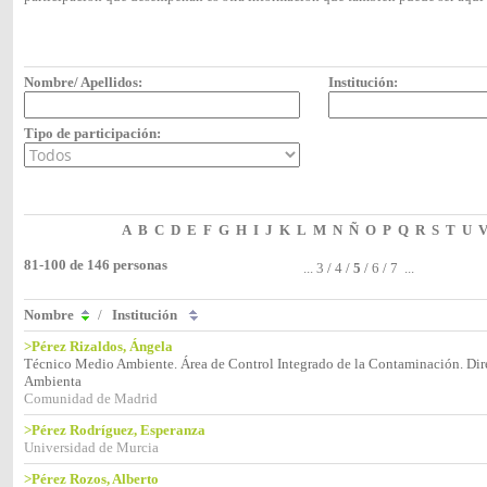
Nombre/ Apellidos:
Institución:
Tipo de participación:
A
B
C
D
E
F
G
H
I
J
K
L
M
N
Ñ
O
P
Q
R
S
T
U
81-100 de 146 personas
...
3
/
4
/
5
/
6
/
7
...
Nombre
/
Institución
>Pérez Rizaldos, Ángela
Técnico Medio Ambiente. Área de Control Integrado de la Contaminación. Dir
Ambienta
Comunidad de Madrid
>Pérez Rodríguez, Esperanza
Universidad de Murcia
>Pérez Rozos, Alberto