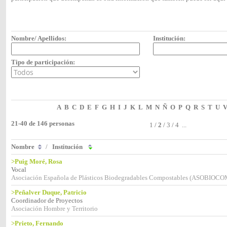
Nombre/ Apellidos:
Institución:
Tipo de participación:
A
B
C
D
E
F
G
H
I
J
K
L
M
N
Ñ
O
P
Q
R
S
T
U
21-40 de 146 personas
1
/
2
/
3
/
4
...
Nombre
/
Institución
>Puig Moré, Rosa
Vocal
Asociación Española de Plásticos Biodegradables Compostables (ASOBIOCO
>Peñalver Duque, Patricio
Coordinador de Proyectos
Asociación Hombre y Territorio
>Prieto, Fernando