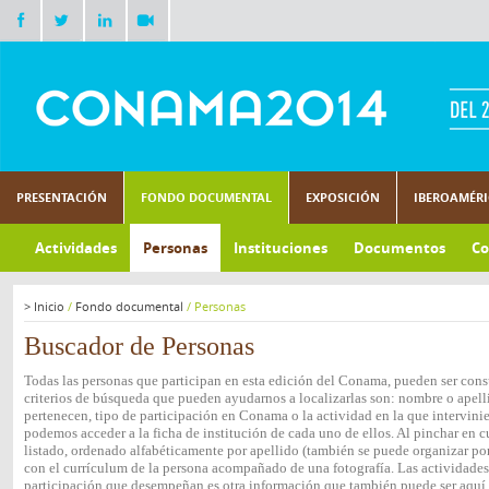
PRESENTACIÓN
FONDO DOCUMENTAL
EXPOSICIÓN
IBEROAMÉR
Actividades
Personas
Instituciones
Documentos
Co
>
Inicio
/
Fondo documental
/
Personas
Buscador de Personas
Todas las personas que participan en esta edición del Conama, pueden ser consu
criterios de búsqueda que pueden ayudarnos a localizarlas son: nombre o apelli
pertenecen, tipo de participación en Conama o la actividad en la que intervini
podemos acceder a la ficha de institución de cada uno de ellos. Al pinchar en c
listado, ordenado alfabéticamente por apellido (también se puede organizar por 
con el currículum de la persona acompañado de una fotografía. Las actividades e
participación que desempeñan es otra información que también puede ser aquí