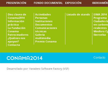
PRESENTACIÓN
FONDO DOCUMENTAL
EXPOSICIÓN
IBEROAMÉR
Diez claves de
Actividades
Listado de stands
EIMA 2014
Conama2014
Personas
Programa
Información
Instituciones
Ciudades b
práctica
Documentos
en carbono
La Fundación
Comunicaciones
resilentes
Conama
técnicas
Miniforo C
Patrocinadores
Galería
Iberoeka
¿Quiénes nos
multimedia
apoyan?
Premio Conama
Contacta
Contacto
Desarrollado por:
Varadero Software Factory (VSF)