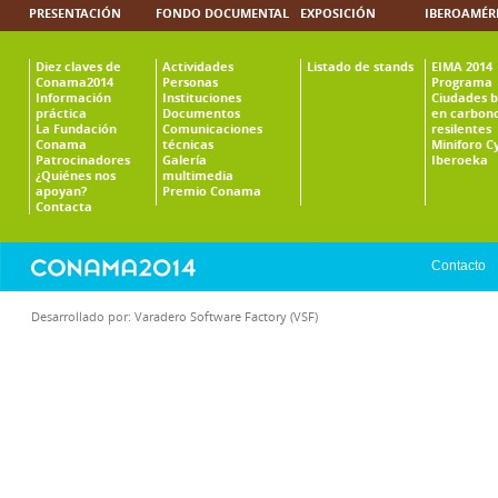
PRESENTACIÓN
FONDO DOCUMENTAL
EXPOSICIÓN
IBEROAMÉR
Diez claves de
Actividades
Listado de stands
EIMA 2014
Conama2014
Personas
Programa
Información
Instituciones
Ciudades b
práctica
Documentos
en carbono
La Fundación
Comunicaciones
resilentes
Conama
técnicas
Miniforo C
Patrocinadores
Galería
Iberoeka
¿Quiénes nos
multimedia
apoyan?
Premio Conama
Contacta
Contacto
Desarrollado por:
Varadero Software Factory (VSF)