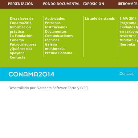
PRESENTACIÓN
FONDO DOCUMENTAL
EXPOSICIÓN
IBEROAMÉR
Diez claves de
Actividades
Listado de stands
EIMA 2014
Conama2014
Personas
Programa
Información
Instituciones
Ciudades b
práctica
Documentos
en carbono
La Fundación
Comunicaciones
resilentes
Conama
técnicas
Miniforo C
Patrocinadores
Galería
Iberoeka
¿Quiénes nos
multimedia
apoyan?
Premio Conama
Contacta
Contacto
Desarrollado por:
Varadero Software Factory (VSF)