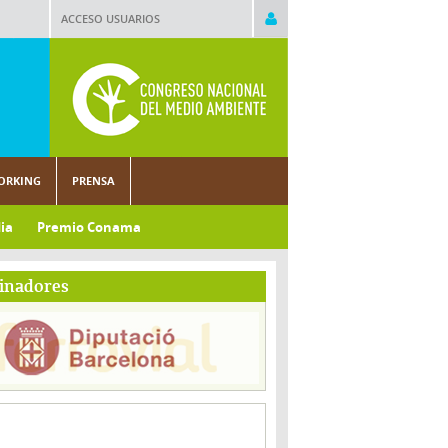
ACCESO USUARIOS
ORKING
PRENSA
ia
Premio Conama
inadores