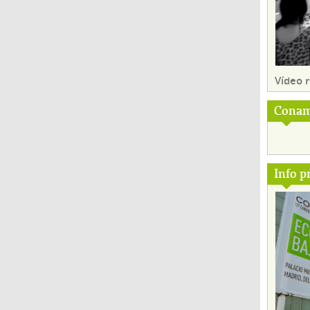
Vídeo
Conam
Info p