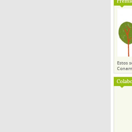
Premi
Estos 
Conama
Colab