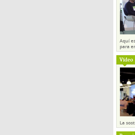
Aquí es
para e
Vídeo
La sost