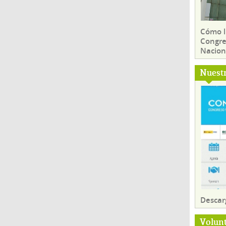
Cómo ll
Congre
Nacion
Nuest
Descar
Volun