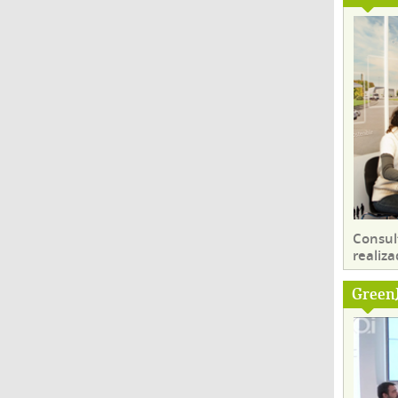
Consul
realiza
Green