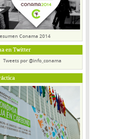
 resumen Conama 2014
a en Twitter
Tweets por @info_conama
ráctica