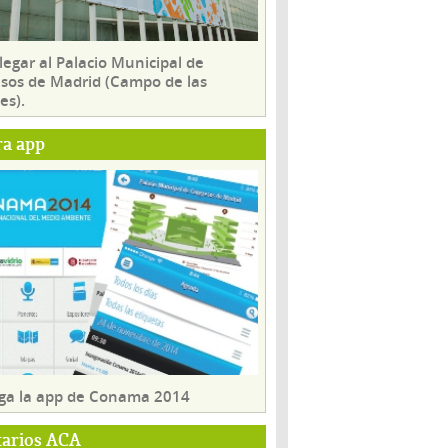
egar al Palacio Municipal de
sos de Madrid (Campo de las
es).
ra app
ga la app de Conama 2014
tarios ACA