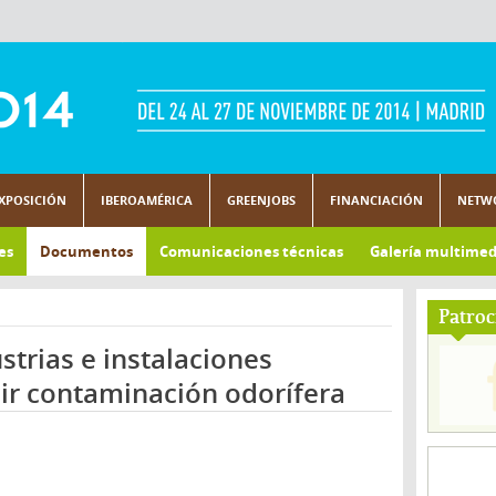
XPOSICIÓN
IBEROAMÉRICA
GREENJOBS
FINANCIACIÓN
NETW
es
Documentos
Comunicaciones técnicas
Galería multimed
Patroc
strias e instalaciones
ir contaminación odorífera