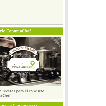
ario ConamaChef
e recetas para el concurso
aChef