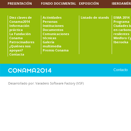
PRESENTACIÓN
FONDO DOCUMENTAL
EXPOSICIÓN
IBEROAMÉR
Diez claves de
Actividades
Listado de stands
EIMA 2014
Conama2014
Personas
Programa
Información
Instituciones
Ciudades b
práctica
Documentos
en carbono
La Fundación
Comunicaciones
resilentes
Conama
técnicas
Miniforo C
Patrocinadores
Galería
Iberoeka
¿Quiénes nos
multimedia
apoyan?
Premio Conama
Contacta
Contacto
Desarrollado por:
Varadero Software Factory (VSF)