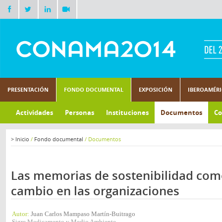
PRESENTACIÓN
FONDO DOCUMENTAL
EXPOSICIÓN
IBEROAMÉR
Actividades
Personas
Instituciones
Documentos
Co
>
Inicio
/
Fondo documental
/
Documentos
Las memorias de sostenibilidad co
cambio en las organizaciones
Autor:
Juan Carlos Mampaso Martín-Buitrago
Sigre Medicamento y Medio Ambiente