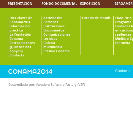
PRESENTACIÓN
FONDO DOCUMENTAL
EXPOSICIÓN
IBEROAMÉR
Diez claves de
Actividades
Listado de stands
EIMA 2014
Conama2014
Personas
Programa
Información
Instituciones
Ciudades b
práctica
Documentos
en carbono
La Fundación
Comunicaciones
resilentes
Conama
técnicas
Miniforo C
Patrocinadores
Galería
Iberoeka
¿Quiénes nos
multimedia
apoyan?
Premio Conama
Contacta
Contacto
Desarrollado por:
Varadero Software Factory (VSF)