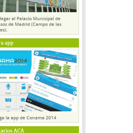
egar al Palacio Municipal de
sos de Madrid (Campo de las
es).
ra app
ga la app de Conama 2014
tarios ACA