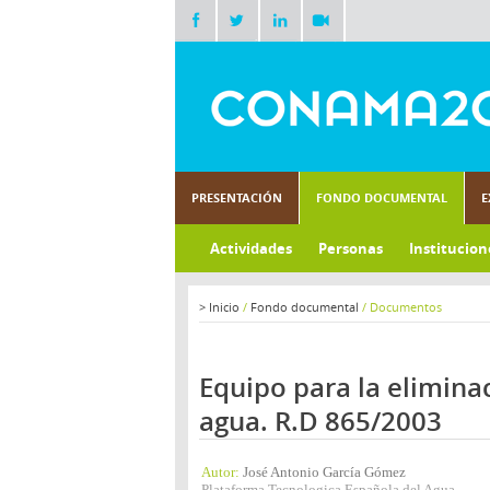
PRESENTACIÓN
FONDO DOCUMENTAL
E
Actividades
Personas
Institucion
>
Inicio
/
Fondo documental
/
Documentos
Equipo para la eliminac
agua. R.D 865/2003
Autor:
José Antonio García Gómez
Plataforma Tecnologica Española del Agua