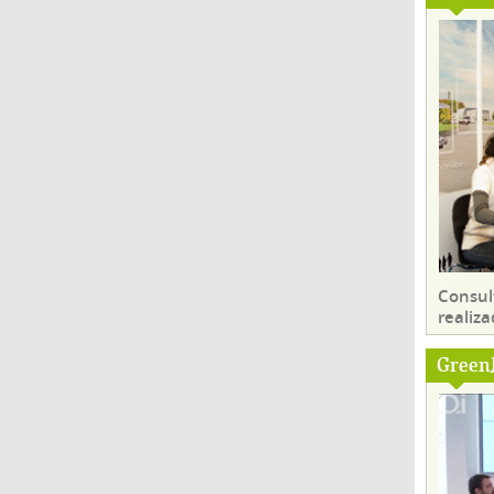
Consul
realiza
Green