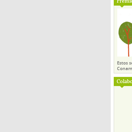
Premi
Estos 
Conama
Colab