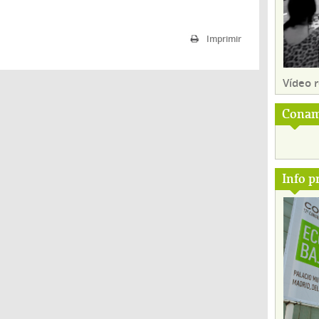
Imprimir
Vídeo
Conam
Info p