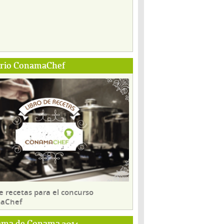
ario ConamaChef
e recetas para el concurso
aChef