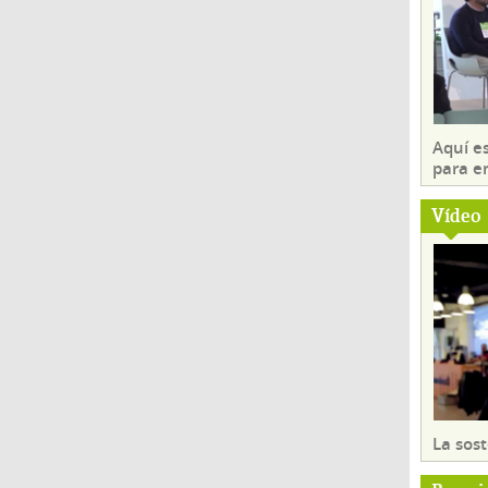
Aquí es
para e
Vídeo
La sost