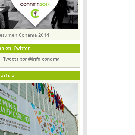
 resumen Conama 2014
a en Twitter
Tweets por @info_conama
ráctica