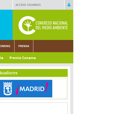
ACCESO USUARIOS
ORKING
PRENSA
ia
Premio Conama
inadores