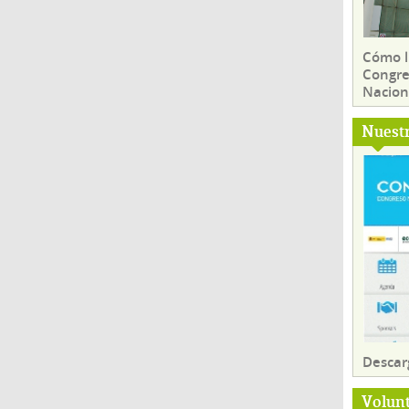
Cómo ll
Congre
Nacion
Nuest
Descar
Volun