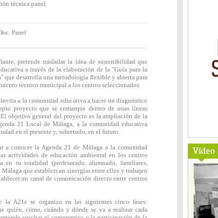
ión técnica panel
Doc. Panel
nte, pretende trasladar la idea de sostenibilidad que
ucativa a través de la elaboración de la "Guía para la
 que desarrolla una metodología flexible y abierta para
amiento técnico municipal a los centros seleccionados.
invita a la comunidad educativa a hacer un diagnóstico
ropio proyecto que se enmarque dentro de unas líneas
El objetivo general del proyecto es la ampliación de la
 Agenda 21 Local de Málaga, a la comunidad educativa
dad en el presente y, sobretodo, en el futuro.
dar a conocer la Agenda 21 de Málaga a la comunidad
Vídeo
las actividades de educación ambiental en los centros
 en su totalidad (profesorado, alumnado, familiares,
e Málaga que establezcan sinergias entre ellos y trabajen
establecer un canal de comunicación directo entre centros
e la A21e se organiza en las siguientes cinco fases:
uién, cómo, cuándo y dónde se va a realizar cada
ende suscitar el compromiso y la participación de la