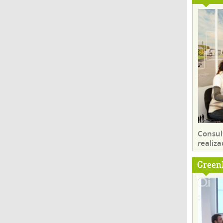
Consul
realiza
Green