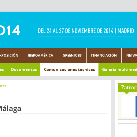
XPOSICIÓN
IBEROAMÉRICA
GREENJOBS
FINANCIACIÓN
NETW
es
Documentos
Comunicaciones técnicas
Galería multimed
icas
Patroc
Málaga