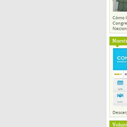
Cómo ll
Congre
Nacion
Nuest
Descar
Volun