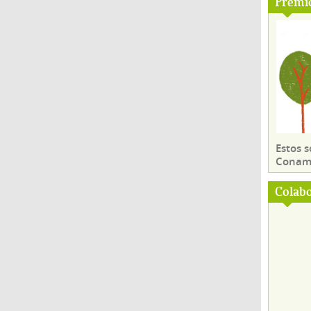
Premi
Estos 
Conama
Colab