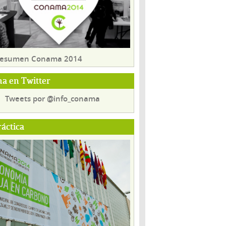
 resumen Conama 2014
a en Twitter
Tweets por @info_conama
ráctica