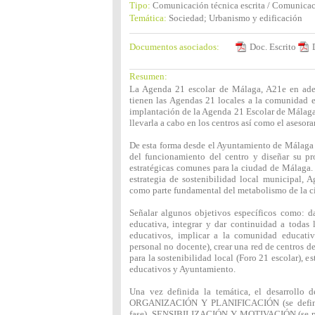
Tipo:
Comunicación técnica escrita / Comunicac
Temática:
Sociedad; Urbanismo y edificación
Documentos asociados:
Doc. Escrito
Resumen:
La Agenda 21 escolar de Málaga, A21e en adela
tienen las Agendas 21 locales a la comunidad ed
implantación de la Agenda 21 Escolar de Málaga"
llevarla a cabo en los centros así como el asesor
De esta forma desde el Ayuntamiento de Málaga 
del funcionamiento del centro y diseñar su p
estratégicas comunes para la ciudad de Málaga. 
estrategia de sostenibilidad local municipal,
como parte fundamental del metabolismo de la ciu
Señalar algunos objetivos específicos como: 
educativa, integrar y dar continuidad a todas 
educativos, implicar a la comunidad educativa
personal no docente), crear una red de centros d
para la sostenibilidad local (Foro 21 escolar), 
educativos y Ayuntamiento.
Una vez definida la temática, el desarrollo d
ORGANIZACIÓN Y PLANIFICACIÓN (se define q
fase), SENSIBILIZACIÓN Y MOTIVACIÓN (se pret