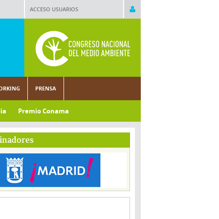
ACCESO USUARIOS
ORKING
PRENSA
ia
Premio Conama
inadores