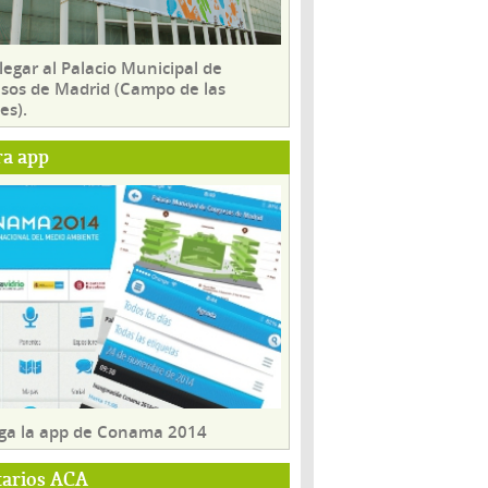
egar al Palacio Municipal de
sos de Madrid (Campo de las
es).
ra app
ga la app de Conama 2014
tarios ACA