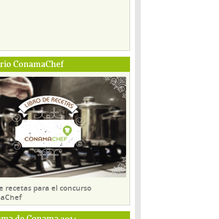
ario ConamaChef
e recetas para el concurso
aChef