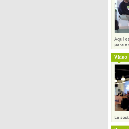
Aquí es
para e
Vídeo
La sost