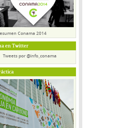
 resumen Conama 2014
a en Twitter
Tweets por @info_conama
ráctica