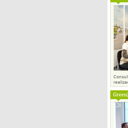
Consul
realiza
Green