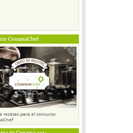
ario ConamaChef
e recetas para el concurso
aChef