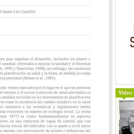
d Jaume I de Castelló)
es para impulsar el desarrollo, incluidos los planes y
 mundial, orientados a mejorar la sanidad y el bienestar
rds, 1995 y Nancholas, 1998), sin embargo, las cuestiones
 de planificación en salud y la forma de medirla no están
una prioridad (Altman et al., 1991).
nudo vienen marcados por el lugar en el que las personas
Vídeo
el entorno y el acceso a servicios de salud adecuados, es
as medidas incluidas en los instrumentos de planificación
aves como la incidencia del cambio climático en la salud
os sanitarios a las normativas y legislaciones medio
rías existentes en materia de ecología social. La teoría
nner, 1977) se centra fundamentalmente en aspectos
ente, en una estructura de 'capas de cebolla' que van
elación inicial del individuo con la madre a nivel micro
o sistema con intervención de actores e influencias del