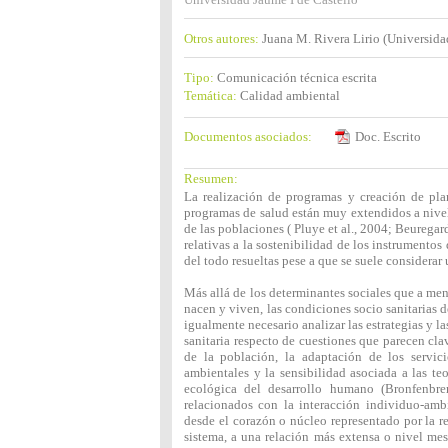
Otros autores:
Juana M. Rivera Lirio (Universida
Tipo:
Comunicación técnica escrita
Temática:
Calidad ambiental
Documentos asociados:
Doc. Escrito
Resumen:
La realización de programas y creación de plan
programas de salud están muy extendidos a nivel
de las poblaciones ( Pluye et al., 2004; Beurega
relativas a la sostenibilidad de los instrumentos
del todo resueltas pese a que se suele considerar 
Más allá de los determinantes sociales que a me
nacen y viven, las condiciones socio sanitarias d
igualmente necesario analizar las estrategias y l
sanitaria respecto de cuestiones que parecen cl
de la población, la adaptación de los servici
ambientales y la sensibilidad asociada a las teo
ecológica del desarrollo humano (Bronfenbre
relacionados con la interacción individuo-ambi
desde el corazón o núcleo representado por la r
sistema, a una relación más extensa o nivel mes