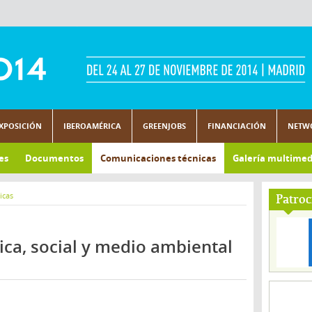
XPOSICIÓN
IBEROAMÉRICA
GREENJOBS
FINANCIACIÓN
NETW
es
Documentos
Comunicaciones técnicas
Galería multimed
icas
Patroc
ca, social y medio ambiental