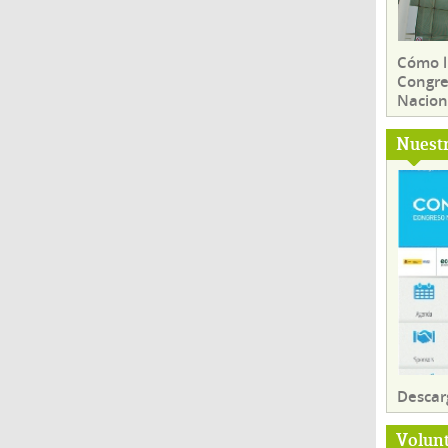
Cómo ll
Congre
Nacion
Nuest
Descar
Volun