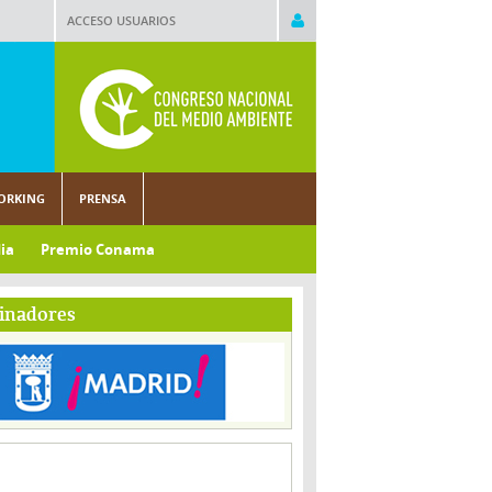
ACCESO USUARIOS
ORKING
PRENSA
ia
Premio Conama
inadores