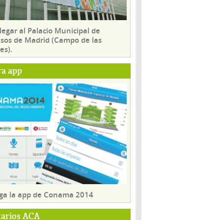
egar al Palacio Municipal de
sos de Madrid (Campo de las
es).
ra app
ga la app de Conama 2014
tarios ACA