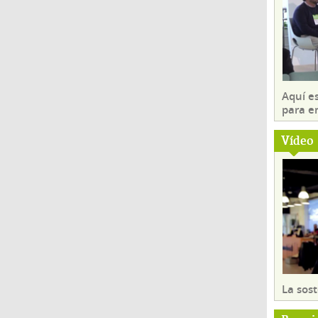
Aquí es
para e
Vídeo
La sost