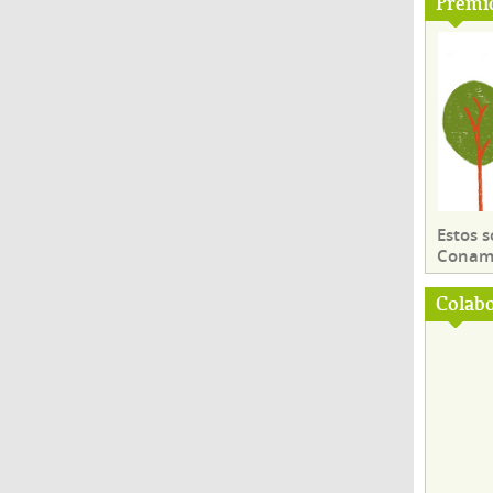
Premi
Estos 
Conama
Colab