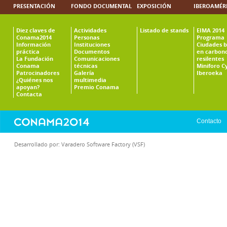
PRESENTACIÓN
FONDO DOCUMENTAL
EXPOSICIÓN
IBEROAMÉR
Diez claves de
Actividades
Listado de stands
EIMA 2014
Conama2014
Personas
Programa
Información
Instituciones
Ciudades b
práctica
Documentos
en carbono
La Fundación
Comunicaciones
resilentes
Conama
técnicas
Miniforo C
Patrocinadores
Galería
Iberoeka
¿Quiénes nos
multimedia
apoyan?
Premio Conama
Contacta
Contacto
Desarrollado por:
Varadero Software Factory (VSF)