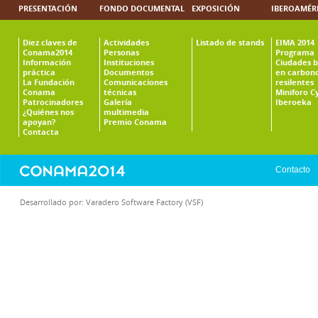
PRESENTACIÓN
FONDO DOCUMENTAL
EXPOSICIÓN
IBEROAMÉR
Diez claves de
Actividades
Listado de stands
EIMA 2014
Conama2014
Personas
Programa
Información
Instituciones
Ciudades b
práctica
Documentos
en carbono
La Fundación
Comunicaciones
resilentes
Conama
técnicas
Miniforo C
Patrocinadores
Galería
Iberoeka
¿Quiénes nos
multimedia
apoyan?
Premio Conama
Contacta
Contacto
Desarrollado por:
Varadero Software Factory (VSF)