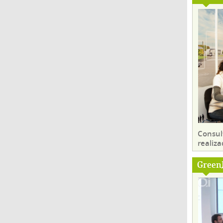
Consul
realiza
Green