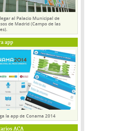
egar al Palacio Municipal de
sos de Madrid (Campo de las
es).
ra app
ga la app de Conama 2014
tarios ACA