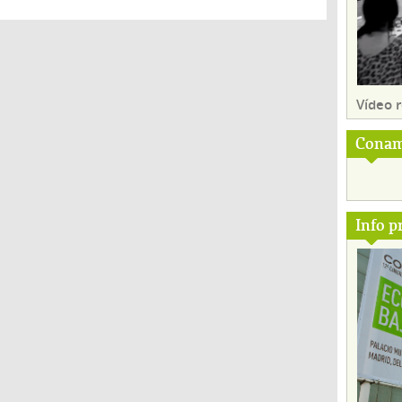
Vídeo
Conam
Info p