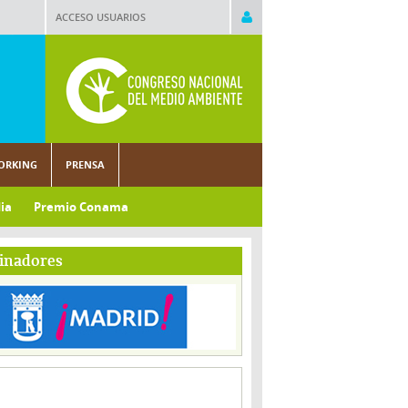
ACCESO USUARIOS
ORKING
PRENSA
ia
Premio Conama
inadores