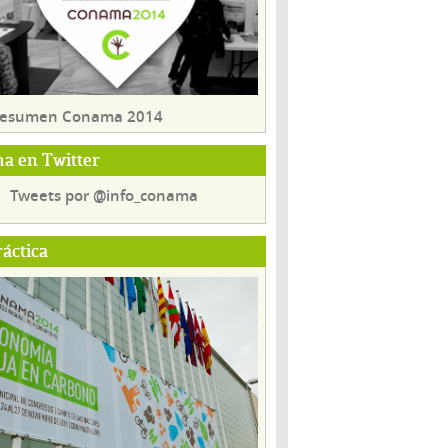
 resumen Conama 2014
a en Twitter
Tweets por @info_conama
ráctica