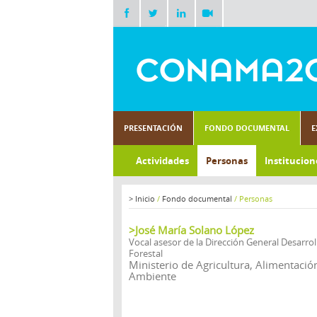
PRESENTACIÓN
FONDO DOCUMENTAL
E
Actividades
Personas
Institucion
>
Inicio
/
Fondo documental
/
Personas
>José María Solano López
Vocal asesor de la Dirección General Desarroll
Forestal
Ministerio de Agricultura, Alimentaci
Ambiente