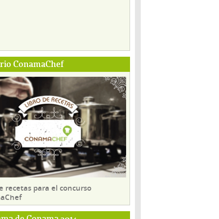
ario ConamaChef
e recetas para el concurso
aChef