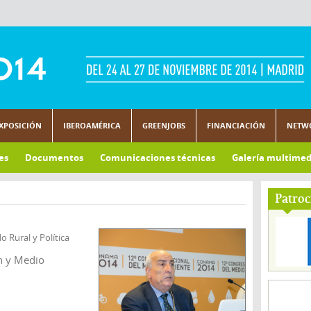
XPOSICIÓN
IBEROAMÉRICA
GREENJOBS
FINANCIACIÓN
NETW
es
Documentos
Comunicaciones técnicas
Galería multimed
Patroc
o Rural y Política
ón y Medio