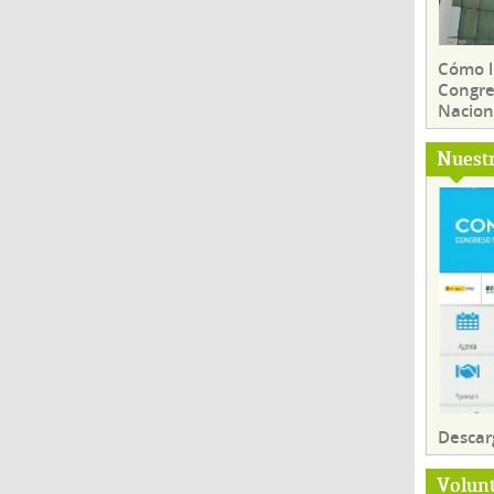
Cómo ll
Congre
Nacion
Nuest
Descar
Volun