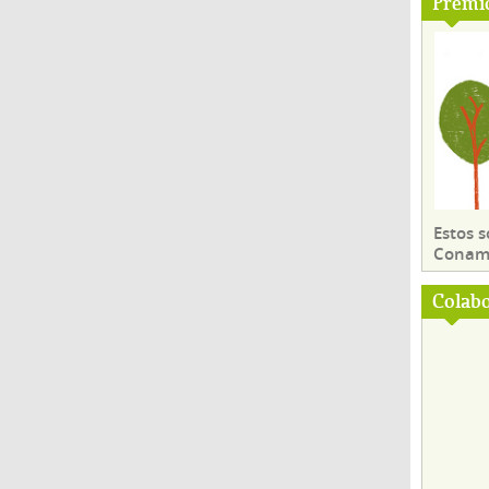
Premi
Estos 
Conama
Colab