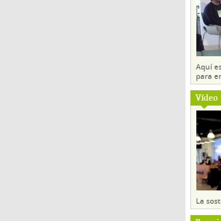
Aquí es
para e
Vídeo
La sost