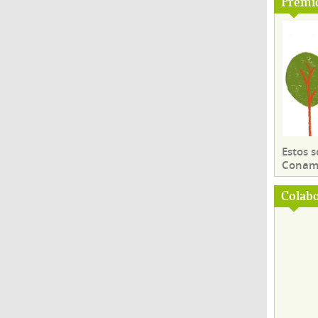
Premi
Estos 
Conama
Colab