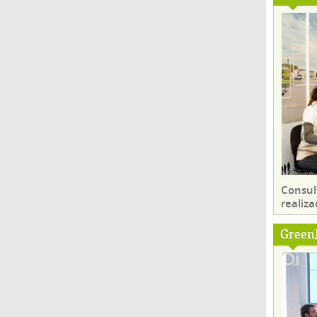
Consul
realiza
Green