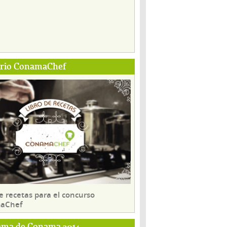
ario ConamaChef
e recetas para el concurso
aChef