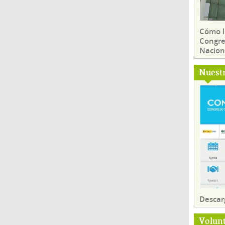
Cómo ll
Congre
Nacion
Nuest
Descar
Volun