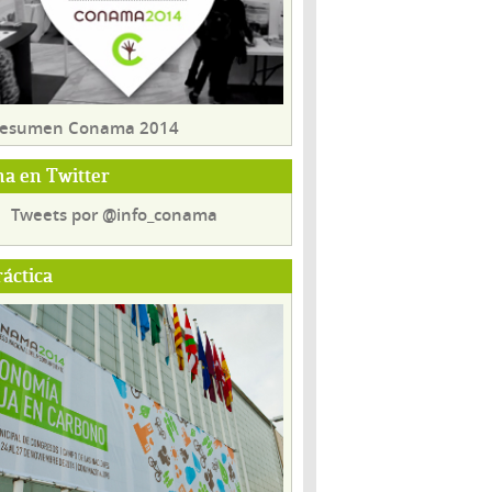
 resumen Conama 2014
a en Twitter
Tweets por @info_conama
ráctica