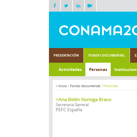
PRESENTACIÓN
FONDO DOCUMENTAL
E
Actividades
Personas
Institucion
>
Inicio
/
Fondo documental
/
Personas
>Ana Belén Noriega Bravo
Secretaria General
PEFC España