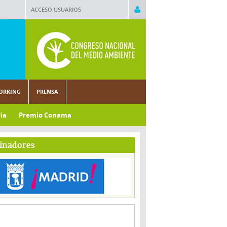
ACCESO USUARIOS
ORKING
PRENSA
ia
Premio Conama
inadores