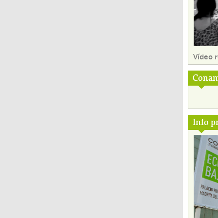
Vídeo
Conam
Info p