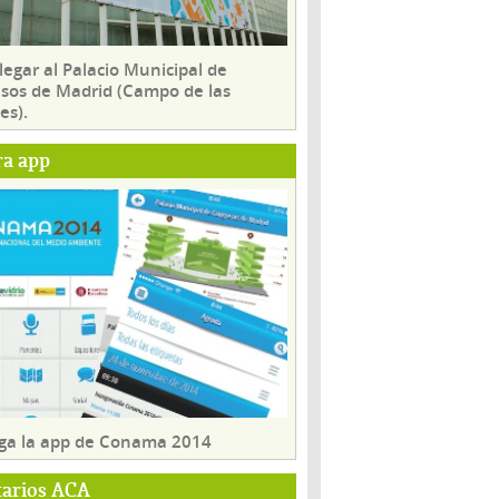
egar al Palacio Municipal de
sos de Madrid (Campo de las
es).
ra app
ga la app de Conama 2014
tarios ACA