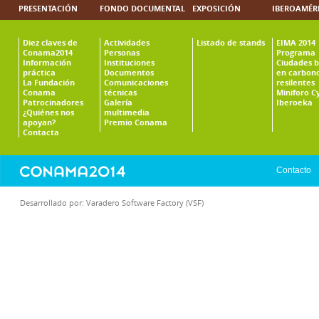
PRESENTACIÓN
FONDO DOCUMENTAL
EXPOSICIÓN
IBEROAMÉR
Diez claves de
Actividades
Listado de stands
EIMA 2014
Conama2014
Personas
Programa
Información
Instituciones
Ciudades b
práctica
Documentos
en carbono
La Fundación
Comunicaciones
resilentes
Conama
técnicas
Miniforo C
Patrocinadores
Galería
Iberoeka
¿Quiénes nos
multimedia
apoyan?
Premio Conama
Contacta
Contacto
Desarrollado por:
Varadero Software Factory (VSF)