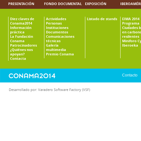
PRESENTACIÓN
FONDO DOCUMENTAL
EXPOSICIÓN
IBEROAMÉR
Diez claves de
Actividades
Listado de stands
EIMA 2014
Conama2014
Personas
Programa
Información
Instituciones
Ciudades b
práctica
Documentos
en carbono
La Fundación
Comunicaciones
resilentes
Conama
técnicas
Miniforo C
Patrocinadores
Galería
Iberoeka
¿Quiénes nos
multimedia
apoyan?
Premio Conama
Contacta
Contacto
Desarrollado por:
Varadero Software Factory (VSF)