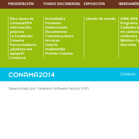
PRESENTACIÓN
FONDO DOCUMENTAL
EXPOSICIÓN
IBEROAMÉR
Diez claves de
Actividades
Listado de stands
EIMA 2014
Conama2014
Personas
Programa
Información
Instituciones
Ciudades b
práctica
Documentos
en carbono
La Fundación
Comunicaciones
resilentes
Conama
técnicas
Miniforo C
Patrocinadores
Galería
Iberoeka
¿Quiénes nos
multimedia
apoyan?
Premio Conama
Contacta
Contacto
Desarrollado por:
Varadero Software Factory (VSF)