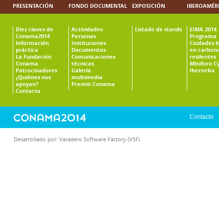
PRESENTACIÓN
FONDO DOCUMENTAL
EXPOSICIÓN
IBEROAMÉR
Diez claves de
Actividades
Listado de stands
EIMA 2014
Conama2014
Personas
Programa
Información
Instituciones
Ciudades b
práctica
Documentos
en carbono
La Fundación
Comunicaciones
resilentes
Conama
técnicas
Miniforo C
Patrocinadores
Galería
Iberoeka
¿Quiénes nos
multimedia
apoyan?
Premio Conama
Contacta
Contacto
Desarrollado por:
Varadero Software Factory (VSF)